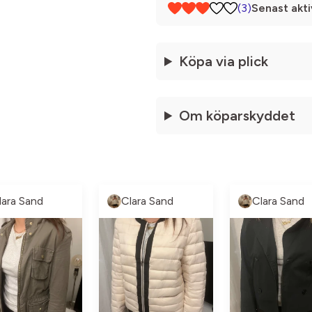
(3)
Senast akti
Köpa via plick
Om köparskyddet
lara Sand
Clara Sand
Clara Sand