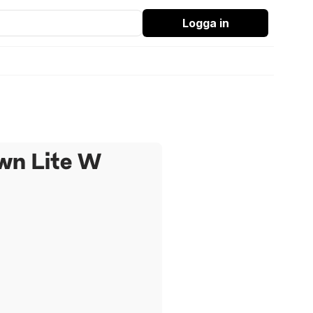
Logga in
own Lite W