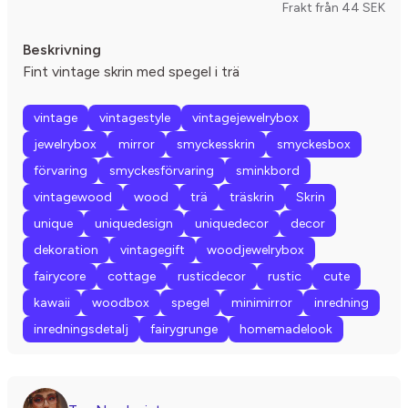
Frakt från 44 SEK
Beskrivning
Fint vintage skrin med spegel i trä
vintage
vintagestyle
vintagejewelrybox
jewelrybox
mirror
smyckesskrin
smyckesbox
förvaring
smyckesförvaring
sminkbord
vintagewood
wood
trä
träskrin
Skrin
unique
uniquedesign
uniquedecor
decor
dekoration
vintagegift
woodjewelrybox
fairycore
cottage
rusticdecor
rustic
cute
kawaii
woodbox
spegel
minimirror
inredning
inredningsdetalj
fairygrunge
homemadelook