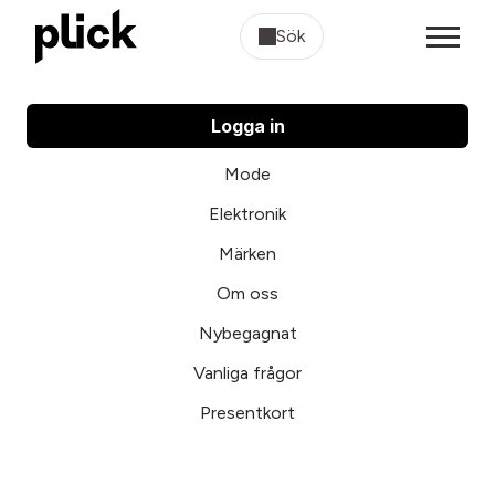
Sök
Logga in
Mode
Elektronik
Märken
Om oss
Nybegagnat
Vanliga frågor
Presentkort