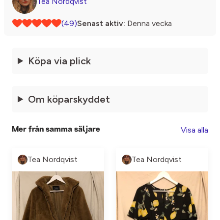
Tea Nordqvist
(49)
Senast aktiv:
Denna vecka
Köpa via plick
Om köparskyddet
Visa alla
Mer från samma säljare
Tea Nordqvist
Tea Nordqvist