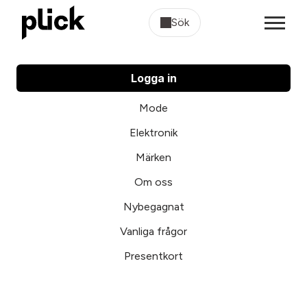
Sök
Logga in
Mode
Elektronik
Märken
Om oss
Nybegagnat
Vanliga frågor
Presentkort