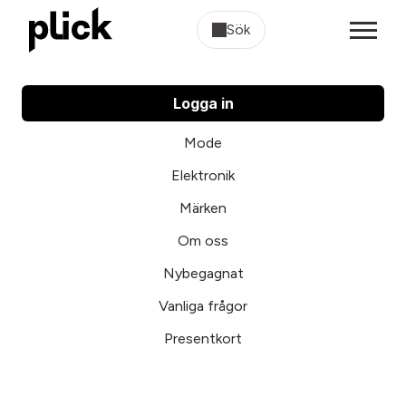
Sök
Logga in
Mode
Elektronik
Märken
Om oss
Nybegagnat
Vanliga frågor
Presentkort