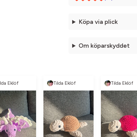
Köpa via plick
Om köparskyddet
ilda Eklöf
Tilda Eklöf
Tilda Eklöf