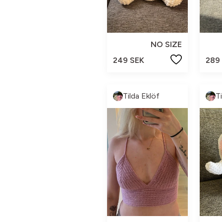
NO SIZE
249 SEK
289
Tilda Eklöf
T