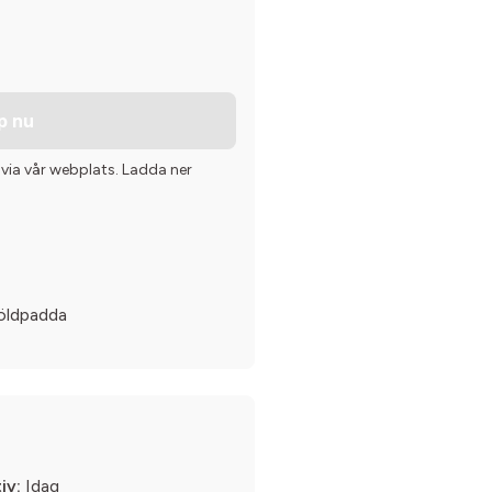
p nu
 via vår webplats. Ladda ner
köldpadda
iv:
Idag