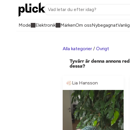
Mode
Elektronik
Märken
Om oss
Nybegagnat
Vanlig
Alla kategorier
/
Övrigt
Tyvärr är denna annons red
dessa?
Lia Hansson