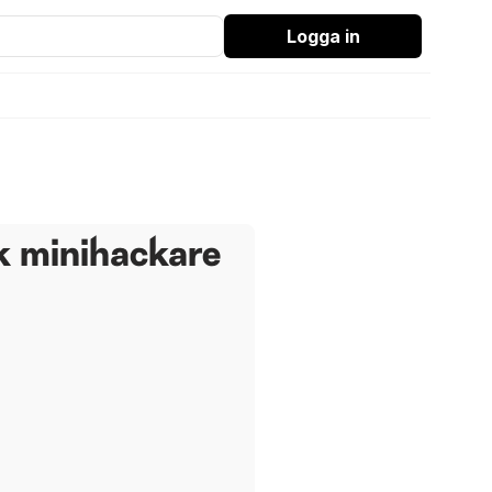
Logga in
k minihackare