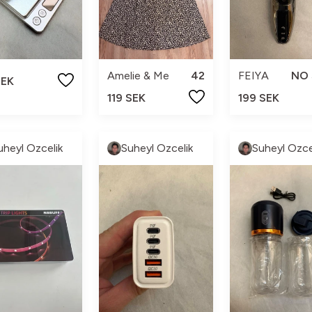
Amelie & Me
42
FEIYA
NO 
SEK
119 SEK
199 SEK
uheyl Ozcelik
Suheyl Ozcelik
Suheyl Ozce