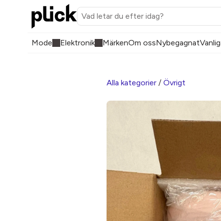
Mode
Elektronik
Märken
Om oss
Nybegagnat
Vanlig
Alla kategorier
/
Övrigt