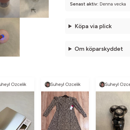
Senast aktiv:
Denna vecka
Köpa via plick
Om köparskyddet
uheyl Ozcelik
Suheyl Ozcelik
Suheyl Ozce