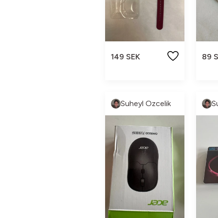
149 SEK
89 
Suheyl Ozcelik
S