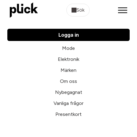
Sök
Logga in
Mode
Elektronik
Märken
Om oss
Nybegagnat
Vanliga frågor
Presentkort