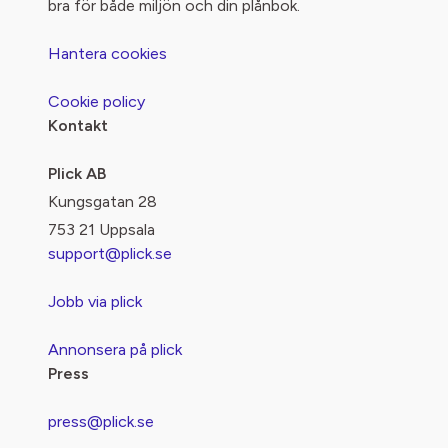
bra för både miljön och din plånbok.
Hantera cookies
Cookie policy
Kontakt
Plick AB
Kungsgatan 28
753 21 Uppsala
support@plick.se
Jobb via plick
Annonsera på plick
Press
press@plick.se