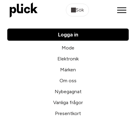
Sök
Logga in
Mode
Elektronik
Märken
Om oss
Nybegagnat
Vanliga frågor
Presentkort