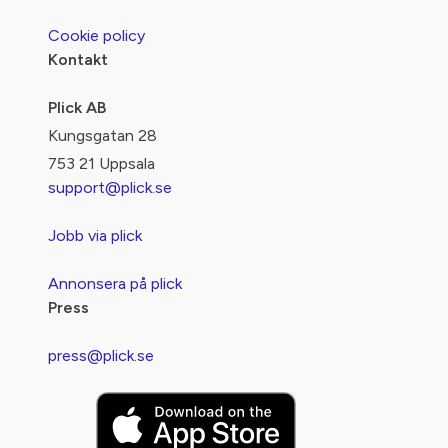
Cookie policy
Kontakt
Plick AB
Kungsgatan 28
753 21 Uppsala
support@plick.se
Jobb via plick
Annonsera på plick
Press
press@plick.se