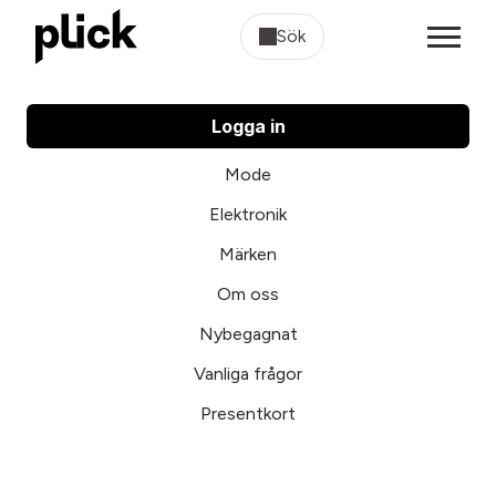
Sök
Logga in
Mode
Elektronik
Märken
Om oss
Nybegagnat
Vanliga frågor
Presentkort