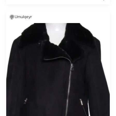
Umulqeyr