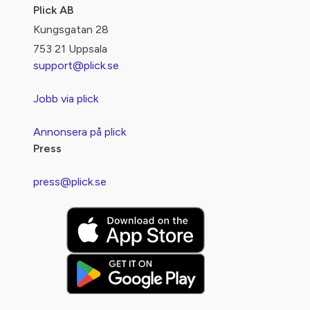
Plick AB
Kungsgatan 28
753 21 Uppsala
support@plick.se
Jobb via plick
Annonsera på plick
Press
press@plick.se