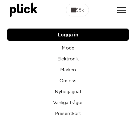
Sök
Logga in
Mode
Elektronik
Märken
Om oss
Nybegagnat
Vanliga frågor
Presentkort