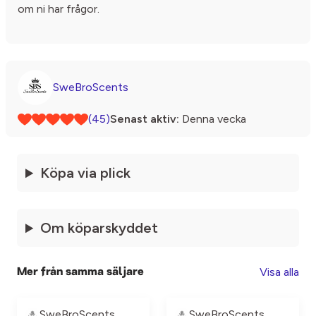
om ni har frågor.
SweBroScents
(45)
Senast aktiv:
Denna vecka
Köpa via plick
Om köparskyddet
Visa alla
Mer från samma säljare
SweBroScents
SweBroScents