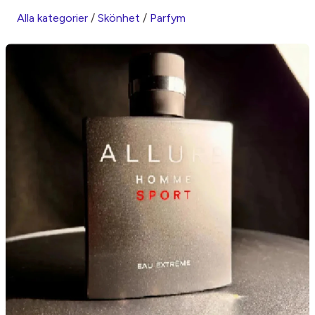
Alla kategorier
/
Skönhet
/
Parfym