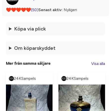
(50)
Senast aktiv:
Nyligen
Köpa via plick
Om köparskyddet
Visa alla
Mer från samma säljare
24KSampels
24KSampels