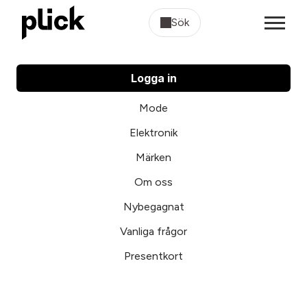
Sök
Logga in
Mode
Elektronik
Märken
Om oss
Nybegagnat
Vanliga frågor
Presentkort