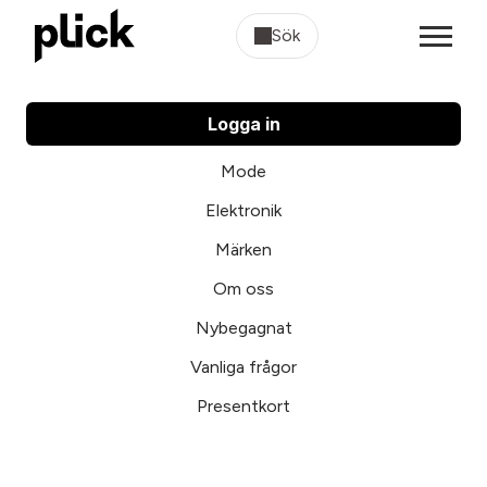
Sök
Logga in
Mode
Elektronik
Märken
Om oss
Nybegagnat
Vanliga frågor
Presentkort