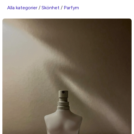
Alla kategorier
/
Skönhet
/
Parfym