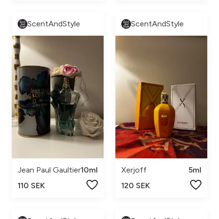
ScentAndStyle
ScentAndStyle
Jean Paul Gaultier
10ml
Xerjoff
5ml
110 SEK
120 SEK