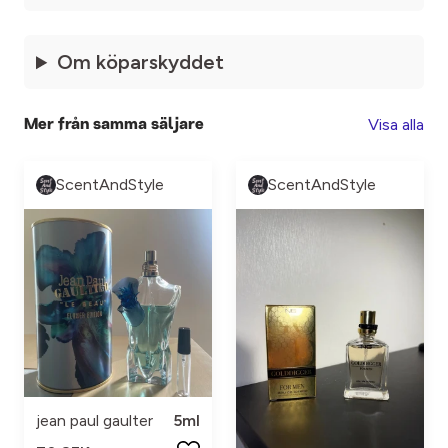
Om köparskyddet
Visa alla
Mer från samma säljare
ScentAndStyle
ScentAndStyle
jean paul gaulter
5ml