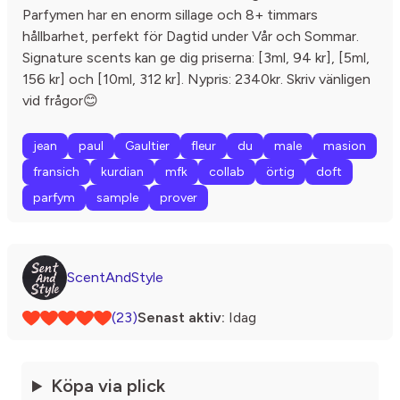
Parfymen har en enorm sillage och 8+ timmars
hållbarhet, perfekt för Dagtid under Vår och Sommar.
Signature scents kan ge dig priserna: [3ml, 94 kr], [5ml,
156 kr] och [10ml, 312 kr]. Nypris: 2340kr. Skriv vänligen
vid frågor😊
jean
paul
Gaultier
fleur
du
male
masion
fransich
kurdian
mfk
collab
örtig
doft
parfym
sample
prover
ScentAndStyle
(23)
Senast aktiv:
Idag
Köpa via plick