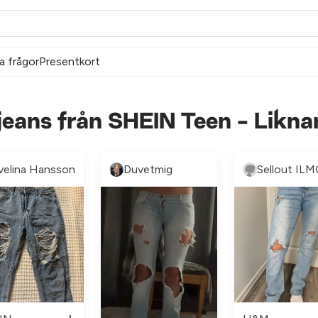
a frågor
Presentkort
 jeans från SHEIN Teen - Likn
velina Hansson
Duvetmig
Sellout ILM