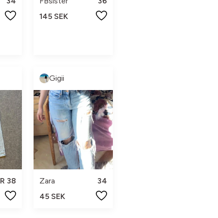
34
FBsister
36
145 SEK
Gigii
R 38
Zara
34
45 SEK