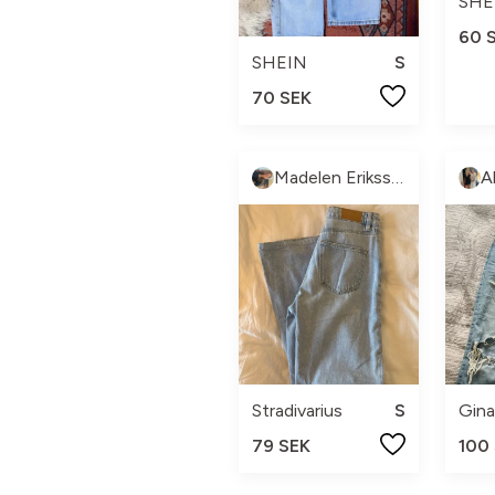
SHE
60 
SHEIN
S
70 SEK
Madelen Eriksson
A
Stradivarius
S
Gina
79 SEK
100