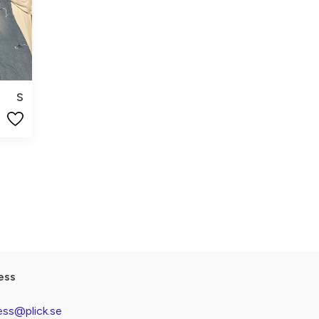
S
ess
ess@plick.se