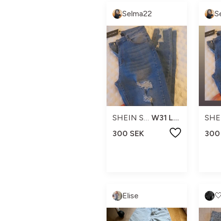
Selma22
S
SHEIN SXY
W31 L32
300 SEK
300
Elise