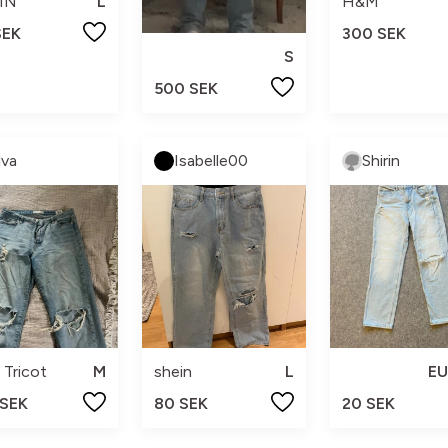
IN
L
H&M
SEK
300 SEK
S
500 SEK
lva
Isabelle00
Shirin
 Tricot
M
shein
L
EU
 SEK
80 SEK
20 SEK