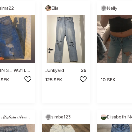
elma22
Ella
Nelly
SHEIN SXY
W31 L32
Junkyard
29
 SEK
125 SEK
10 SEK
🤍ℳℯ𝓁𝒾𝓈𝓈𝒶 𝒜𝓇𝓋𝒾𝒹𝓈𝓈ℴ𝓃🤍
simba123