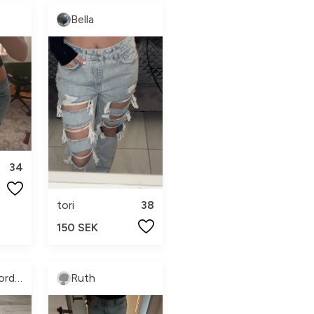
Bella
34
tori
38
150 SEK
Elisabeth Nordbrandt
Ruth