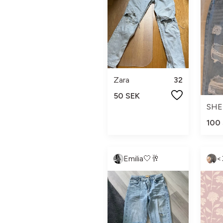
Zara
32
50 SEK
SHE
100
Emilia🤍🥂
<