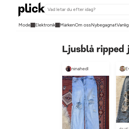
Mode
Elektronik
Märken
Om oss
Nybegagnat
Vanlig
Ljusblå ripped
ninahedl
E