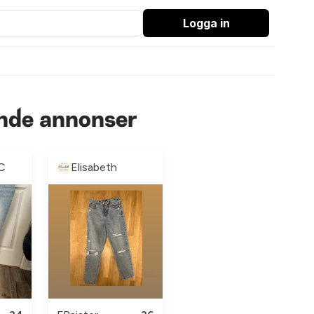
Logga in
ande annonser
C
Elisabeth