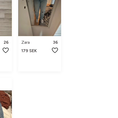
26
Zara
36
179 SEK