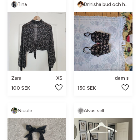
Tina
Drinisha bud och handler vad du vill.
Zara
XS
dam s
100 SEK
150 SEK
Nicole
Alvas sell