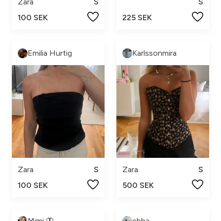
Zara
S
S
100 SEK
225 SEK
Emilia Hurtig
Karlssonmira
Zara
S
Zara
S
100 SEK
500 SEK
Mimi 🦋
ebba