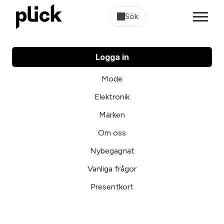
Sök
Logga in
Mode
Elektronik
Märken
Om oss
Nybegagnat
Vanliga frågor
Presentkort