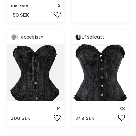
melrose
S
150 SEK
Heeeeejsan
Lf.selloutt
M
XS
300 SEK
349 SEK