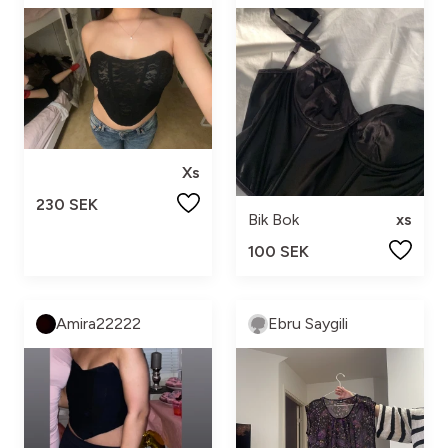
Xs
230 SEK
Bik Bok
xs
100 SEK
Amira22222
Ebru Saygili