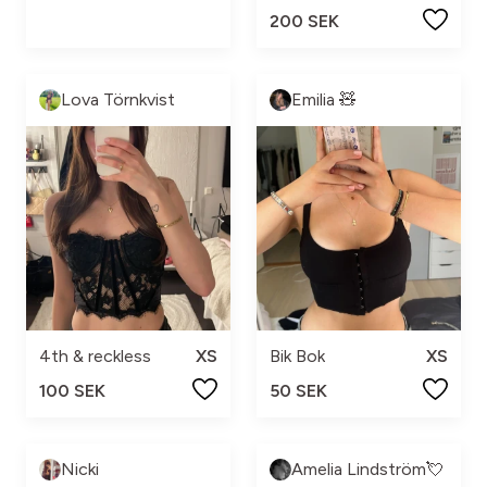
200 SEK
Lova Törnkvist
Emilia 🧸
4th & reckless
XS
Bik Bok
XS
100 SEK
50 SEK
Nicki
Amelia Lindström💘