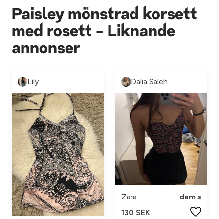
Paisley mönstrad korsett
med rosett - Liknande
annonser
Lily
Dalia Saleh
Zara
dam s
130 SEK