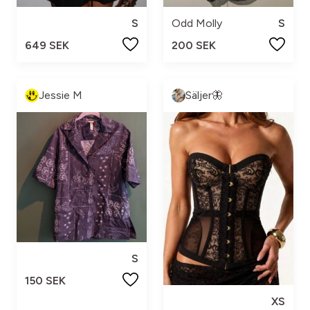
S
Odd Molly
S
649 SEK
200 SEK
Jessie M
Säljer🦋
S
150 SEK
XS