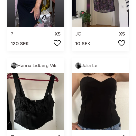
?
XS
JC
XS
120 SEK
10 SEK
Hanna Lidberg Vikström
Julia Le