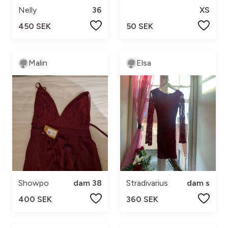
Nelly
36
XS
450 SEK
50 SEK
Malin
Elsa
Showpo
dam 38
Stradivarius
dam s
400 SEK
360 SEK