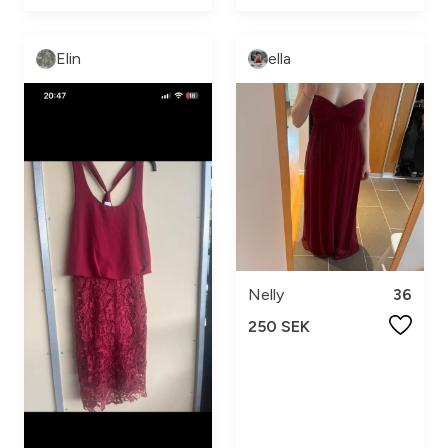
Elin
ella
Nelly
36
250 SEK