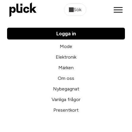
Sök
Logga in
Mode
Elektronik
Märken
Om oss
Nybegagnat
Vanliga frågor
Presentkort