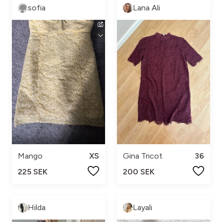
sofia
Lana Ali
Mango
XS
Gina Tricot
36
225 SEK
200 SEK
Hilda
Layali