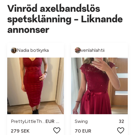
Vinröd axelbandslös
spetsklänning - Liknande
annonser
Nadia botkyrka
venlahlahtii
PrettyLittleThing
EUR 38
Swing
32
279 SEK
70 EUR