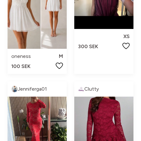
XS
300 SEK
oneness
M
100 SEK
Jenniferga01
Clutty