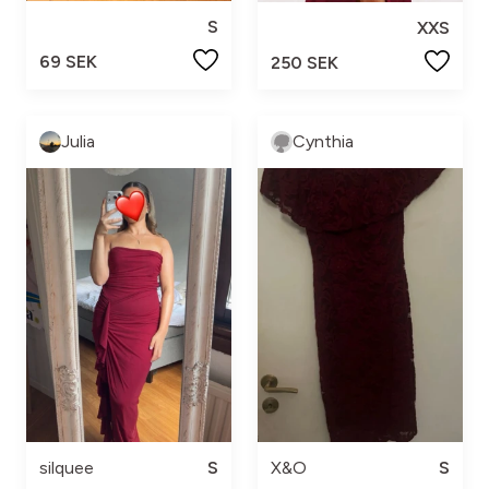
S
XXS
69 SEK
250 SEK
Julia
Cynthia
silquee
S
X&O
S