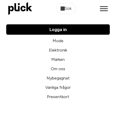
Sök
Logga in
Mode
Elektronik
Märken
Om oss
Nybegagnat
Vanliga frågor
Presentkort