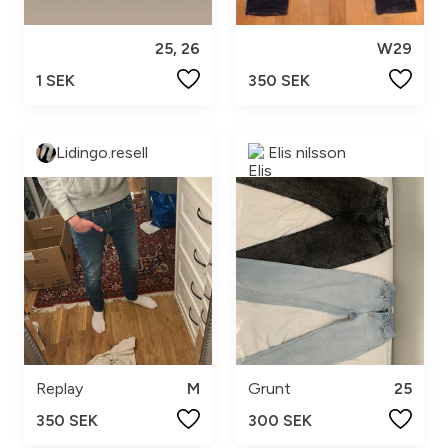
25, 26
W29
1 SEK
350 SEK
Lidingo.resell
Elis nilsson
Replay
M
Grunt
25
350 SEK
300 SEK