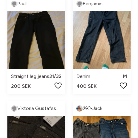
Paul
Benjamin
Straight leg jeans
31/32
Denim
M
200 SEK
400 SEK
Viktoria Gustafsson
🤪🥳Jack