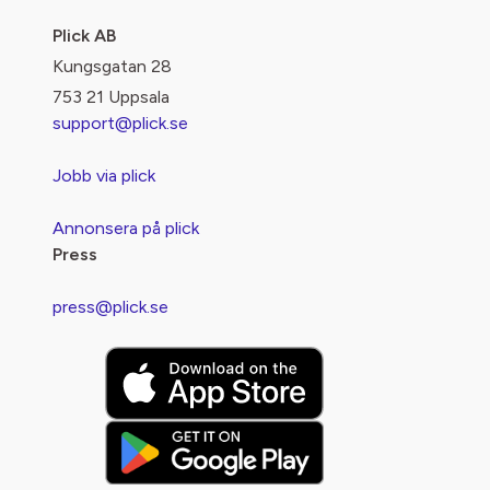
Plick AB
Kungsgatan 28
753 21 Uppsala
support@plick.se
Jobb via plick
Annonsera på plick
Press
press@plick.se