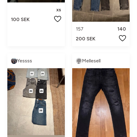
xs
100 SEK
157
140
200 SEK
Yessss
Mellesell