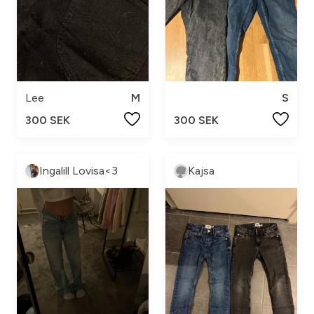
Lee
M
S
300 SEK
300 SEK
Ingalill Lovisa<3
Kajsa