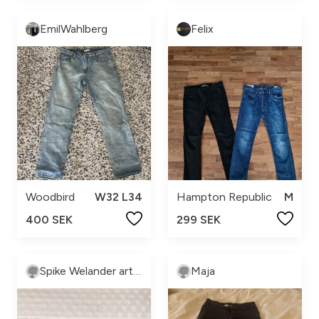
EmilWahlberg
Felix
Woodbird
W32 L34
Hampton Republic
M
400 SEK
299 SEK
Spike Welander artell
Maja