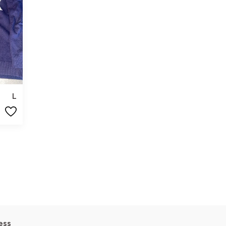
L
ess