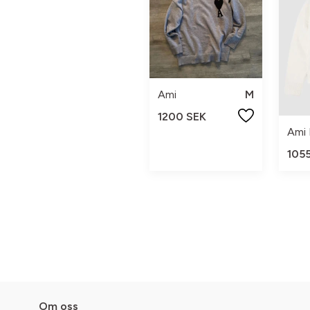
Ami
M
1200 SEK
Ami 
105
Om oss