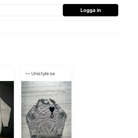
Logga in
Unistyle.se