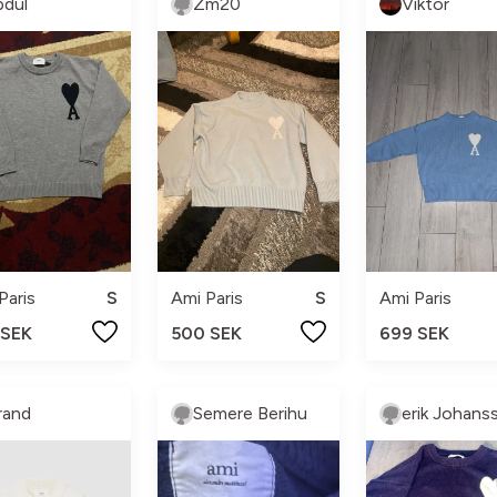
bdul
Zm20
Viktor
Paris
S
Ami Paris
S
Ami Paris
 SEK
500 SEK
699 SEK
rand
Semere Berihu
erik Johans