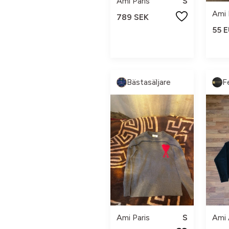
Ami Paris
S
Ami 
789 SEK
55 
Bästasäljare
Fe
Ami Paris
S