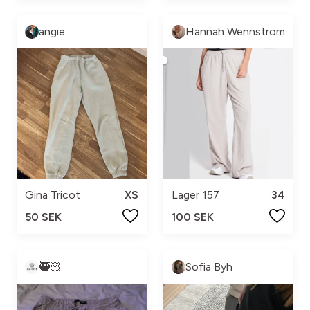
angie
Hannah Wennström
Gina Tricot
XS
Lager 157
34
50 SEK
100 SEK
🥷🏻
Sofia Byh