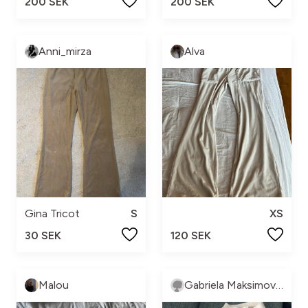
200 SEK
200 SEK
Anni_mirza
Alva
Gina Tricot
S
XS
30 SEK
120 SEK
Malou
Gabriela Maksimovic