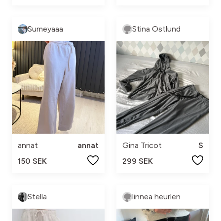
Sumeyaaa
Stina Östlund
annat
annat
Gina Tricot
S
150 SEK
299 SEK
Stella
linnea heurlen