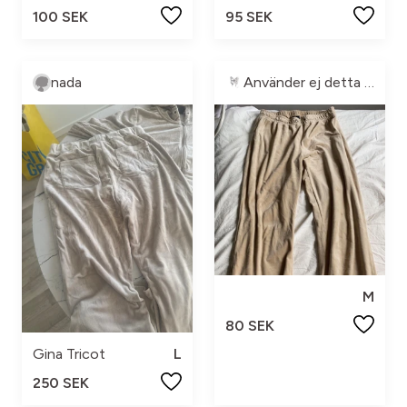
100 SEK
95 SEK
nada
Använder ej detta kontot längre
M
80 SEK
Gina Tricot
L
250 SEK