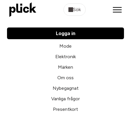
Sök
Logga in
Mode
Elektronik
Märken
Om oss
Nybegagnat
Vanliga frågor
Presentkort