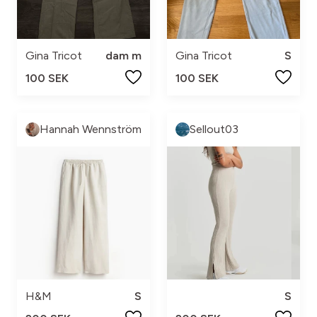
Gina Tricot
dam m
Gina Tricot
S
100 SEK
100 SEK
Hannah Wennström
Sellout03
H&M
S
S