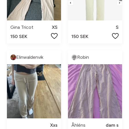
Gina Tricot
XS
S
150 SEK
150 SEK
Elinwaldenvik
Robin
Xxs
Åhléns
dam s