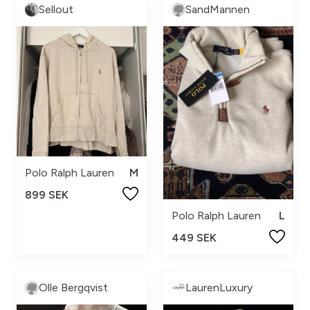
Sellout
SandMannen
Polo Ralph Lauren
M
899 SEK
Polo Ralph Lauren
L
449 SEK
Olle Bergqvist
LaurenLuxury