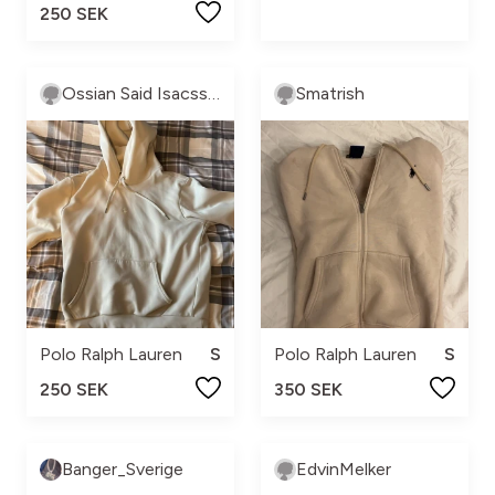
250 SEK
Ossian Said Isacsson
Smatrish
Polo Ralph Lauren
S
Polo Ralph Lauren
S
250 SEK
350 SEK
Banger_Sverige
EdvinMelker