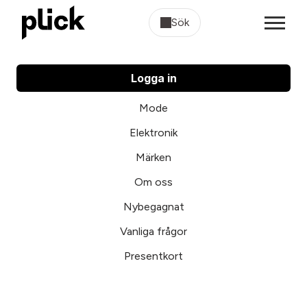
Sök
Logga in
Mode
Elektronik
Märken
Om oss
Nybegagnat
Vanliga frågor
Presentkort