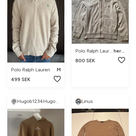
Polo Ralph Lauren
herr l
800 SEK
Polo Ralph Lauren
M
499 SEK
Hugob1234HugoB1234hugob1234 Brännberg
Linus