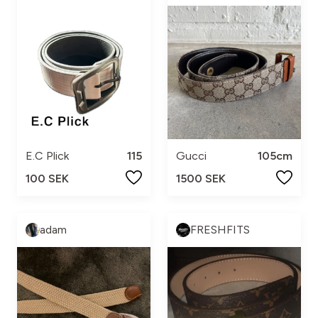
E.C Plick
115
Gucci
105cm
100 SEK
1500 SEK
adam
FRESHFITS