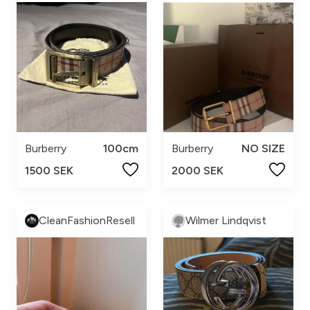
Burberry
100cm
Burberry
NO SIZE
1500 SEK
2000 SEK
CleanFashionResell
Wilmer Lindqvist