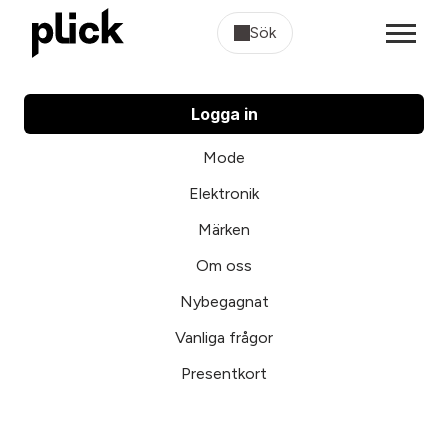
Sök
Logga in
Mode
Elektronik
Märken
Om oss
Nybegagnat
Vanliga frågor
Presentkort