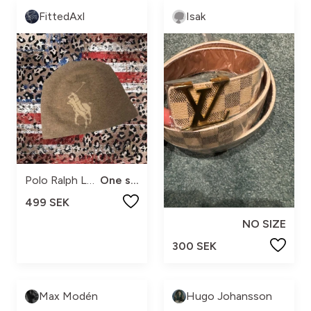
FittedAxl
Isak
Polo Ralph Lauren
One size
499 SEK
NO SIZE
300 SEK
Max Modén
Hugo Johansson