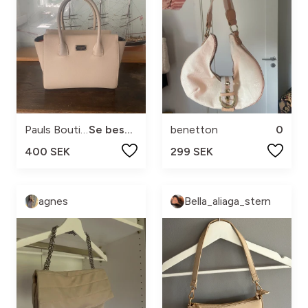
Pauls Boutique London
Se beskrivning💕
benetton
0
400 SEK
299 SEK
agnes
Bella_aliaga_stern