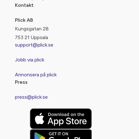
Kontakt
Plick AB
Kungsgatan 28
753 21 Uppsala
support@plick.se
Jobb via plick
Annonsera på plick
Press
press@plick.se