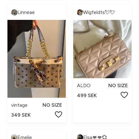
Linneae
Wigfeldts💘💘
ALDO
NO SIZE
499 SEK
vintage
NO SIZE
349 SEK
Emelie
Elsa💋💋💞