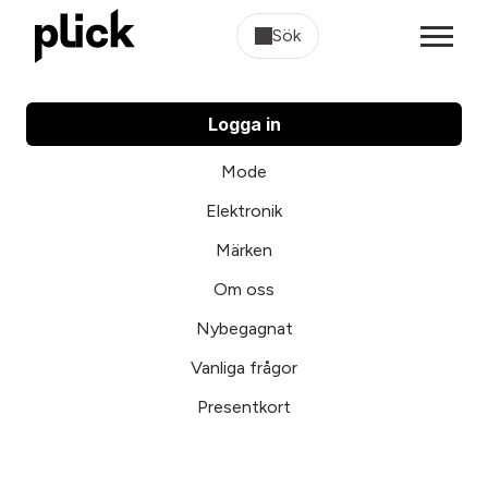
Sök
Logga in
Mode
Elektronik
Märken
Om oss
Nybegagnat
Vanliga frågor
Presentkort