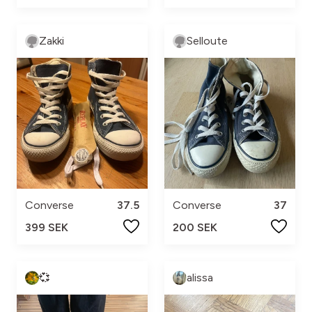
Zakki
Selloute
Converse
37.5
Converse
37
399 SEK
200 SEK
💞
alissa