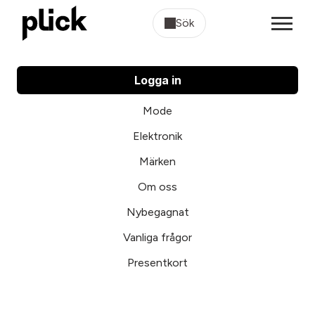
Sök
Logga in
Mode
Elektronik
Märken
Om oss
Nybegagnat
Vanliga frågor
Presentkort