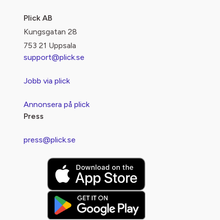
Plick AB
Kungsgatan 28
753 21 Uppsala
support@plick.se
Jobb via plick
Annonsera på plick
Press
press@plick.se