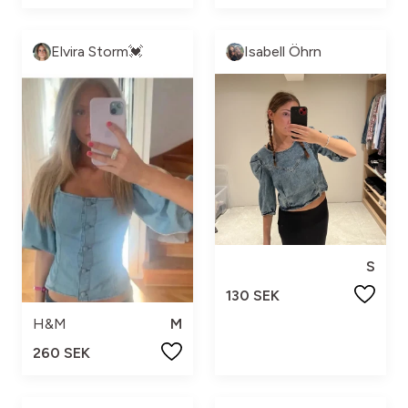
Elvira Storm💓
Isabell Öhrn
S
130 SEK
H&M
M
260 SEK