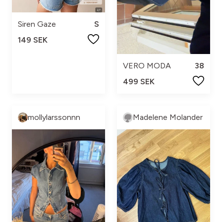
Siren Gaze
S
149 SEK
VERO MODA
38
499 SEK
mollylarssonnn
Madelene Molander