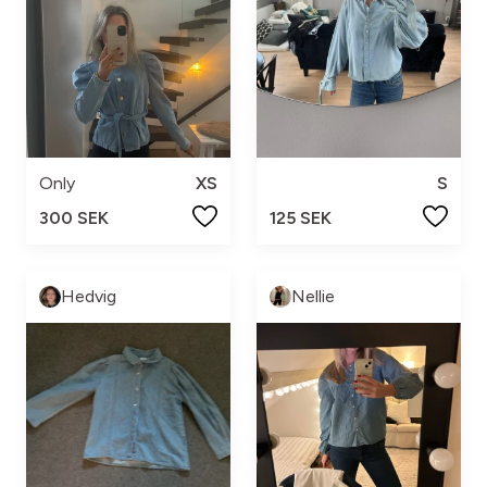
Only
XS
S
300 SEK
125 SEK
Hedvig
Nellie