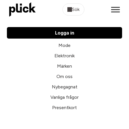
Sök
Logga in
Mode
Elektronik
Märken
Om oss
Nybegagnat
Vanliga frågor
Presentkort