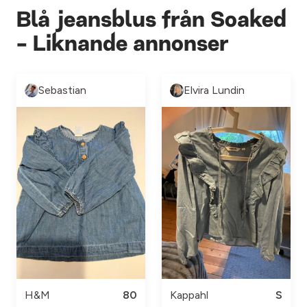
Blå jeansblus från Soaked
- Liknande annonser
Sebastian
Elvira Lundin
H&M
80
Kappahl
S