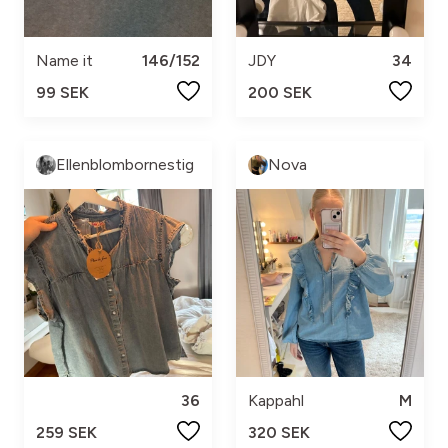
Name it
146/152
JDY
34
99 SEK
200 SEK
Ellenblombornestig
Nova
36
Kappahl
M
259 SEK
320 SEK