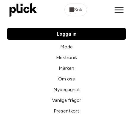
Sök
Logga in
Mode
Elektronik
Märken
Om oss
Nybegagnat
Vanliga frågor
Presentkort