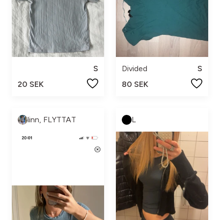
S
Divided
S
20 SEK
80 SEK
linn, FLYTTAT
L