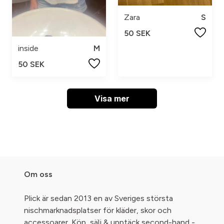
Zara
S
50 SEK
inside
M
50 SEK
Visa mer
Om oss
Plick är sedan 2013 en av Sveriges största
nischmarknadsplatser för kläder, skor och
accessoarer. Köp, sälj & upptäck second-hand -