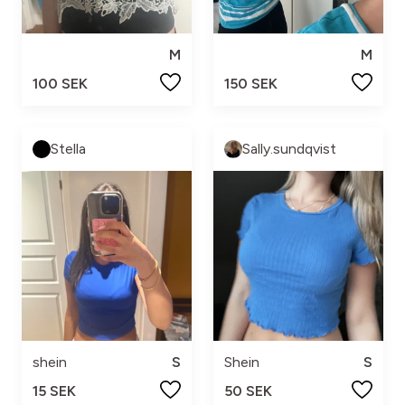
M
M
100 SEK
150 SEK
Stella
Sally.sundqvist
shein
S
Shein
S
15 SEK
50 SEK