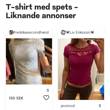
T-shirt med spets -
Liknande annonser
fredrikasecondhand
💓Liv Eriksson💓
S
150 SEK
promod
S