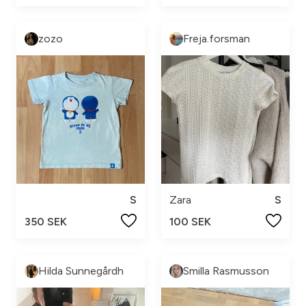
zozo
Freja.forsman
S
Zara
S
350 SEK
100 SEK
Hilda Sunnegårdh
Smilla Rasmusson