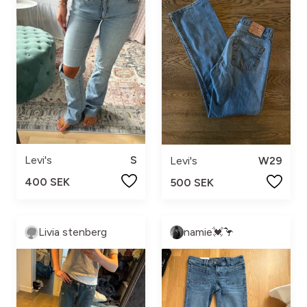
Levi's
S
Levi's
W29
400 SEK
500 SEK
Livia stenberg
namie💓🦩