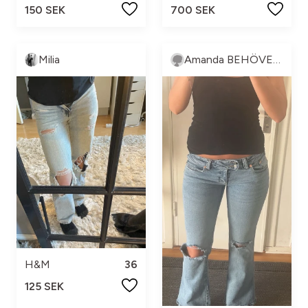
150 SEK
700 SEK
Milia
Amanda BEHÖVER FÅ SÅLT, KOM MED PRISFÖRSLAG!
H&M
36
125 SEK