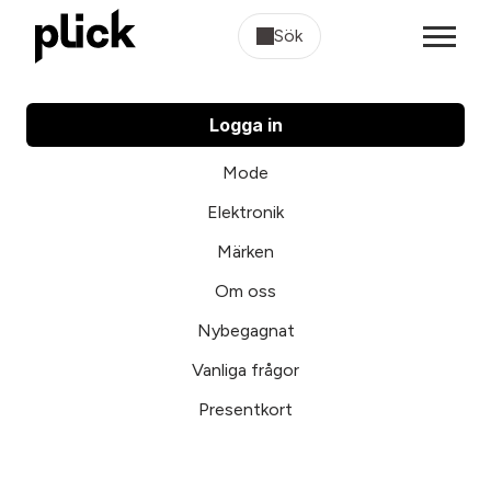
Sök
Logga in
Mode
Elektronik
Märken
Om oss
Nybegagnat
Vanliga frågor
Presentkort