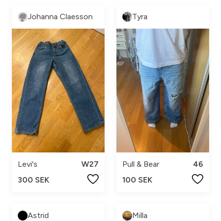
Johanna Claesson
Tyra
Levi's
W27
Pull & Bear
46
300 SEK
100 SEK
Astrid
Milla