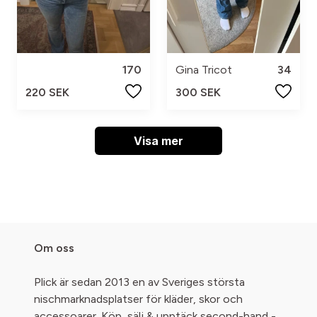
170
Gina Tricot
34
220 SEK
300 SEK
Visa mer
Om oss
Plick är sedan 2013 en av Sveriges största
nischmarknadsplatser för kläder, skor och
accessoarer. Köp, sälj & upptäck second-hand -