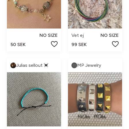
NO SIZE
Vet ej
NO SIZE
50 SEK
99 SEK
Julias sellout 💓
MP Jewelry