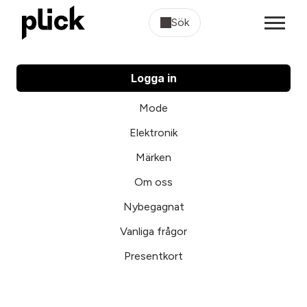
Sök
Logga in
Mode
Elektronik
Märken
Om oss
Nybegagnat
Vanliga frågor
Presentkort