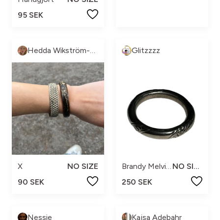
95 SEK
Hedda Wikström-Roslund
Glitzzzz
X
NO SIZE
Brandy Melville
NO SIZE
90 SEK
250 SEK
Nessie
Kajsa Adebahr