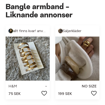
Bangle armband -
Liknande annonser
allt finns kvar! använd ”köp nu”
Säljerkläder
H&M
-
NO SIZE
75 SEK
199 SEK