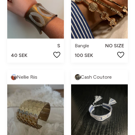
S
Bangle
NO SIZE
40 SEK
100 SEK
Nellie Riis
Cash Coutore