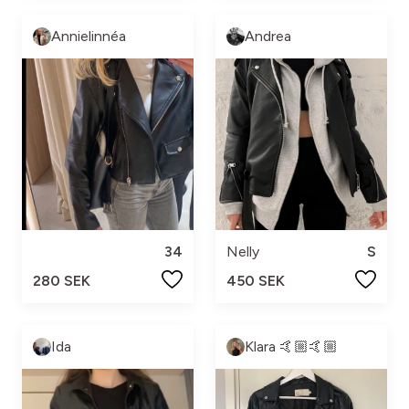
Annielinnéa
Andrea
34
Nelly
S
280 SEK
450 SEK
Ida
Klara 🤙🏼🤙🏼