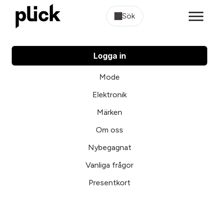
Sök
Logga in
Mode
Elektronik
Märken
Om oss
Nybegagnat
Vanliga frågor
Presentkort