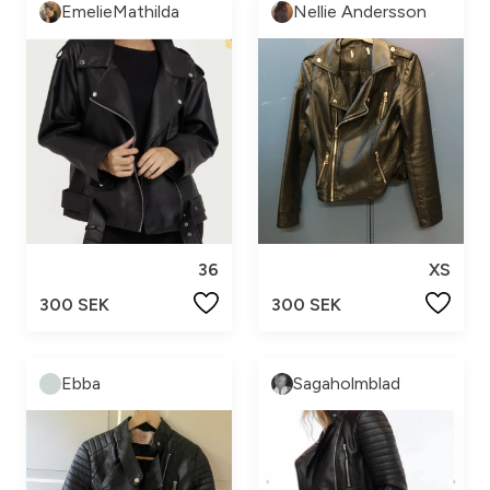
EmelieMathilda
Nellie Andersson
36
XS
300 SEK
300 SEK
Ebba
Sagaholmblad