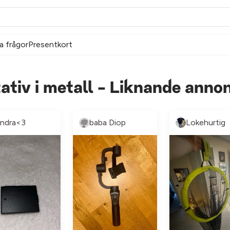
a frågor
Presentkort
ativ i metall - Liknande anno
indra<3
baba Diop
Lokehurtig