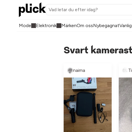
Mode
Elektronik
Märken
Om oss
Nybegagnat
Vanlig
Svart kamerast
naima
T