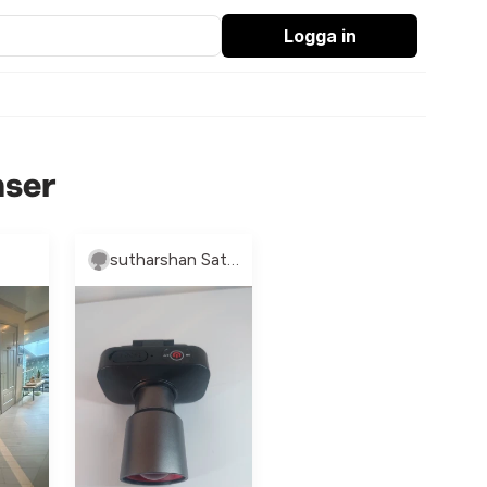
Logga in
nser
sutharshan Sathiyaseelan