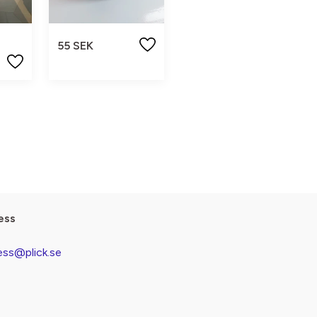
55 SEK
ess
ess@plick.se