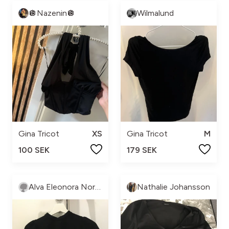
🪩Nazenin🪩
Wilmalund
Gina Tricot
XS
Gina Tricot
M
100 SEK
179 SEK
Alva Eleonora Norberg
Nathalie Johansson