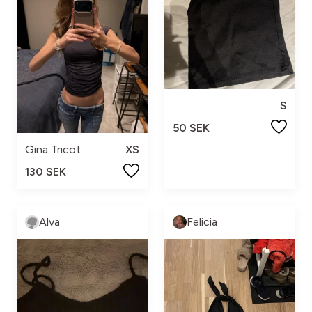
S
50 SEK
Gina Tricot
XS
130 SEK
Alva
Felicia