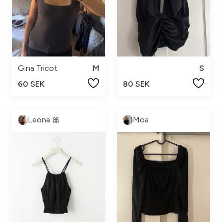
Gina Tricot
M
S
60 SEK
80 SEK
Leona 🎀
Moa