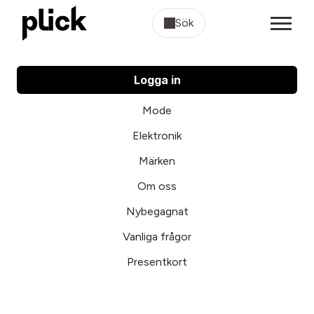
Sök
Logga in
Mode
Elektronik
Märken
Om oss
Nybegagnat
Vanliga frågor
Presentkort