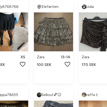
ily6766766
Elefanten
Julia
XS
Zara
13-14
Zara
SEK
100 SEK
170 SEK
ilippa78655
Sellout💕😊
raffa ć