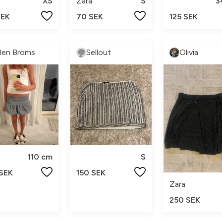
XS
Zara
S
3
SEK
70 SEK
125 SEK
llen Bröms
Sellout
Olivia
110 cm
S
 SEK
150 SEK
Zara
250 SEK