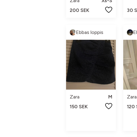
Zara
Xs-S
200 SEK
30 
Ebbas loppis
E
Zara
M
Zara
150 SEK
120