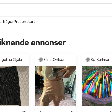
a frågor
Presentkort
 Liknande annonser
Angelina Ojala Sayavong
Elina Ohlson
Bo Karlman