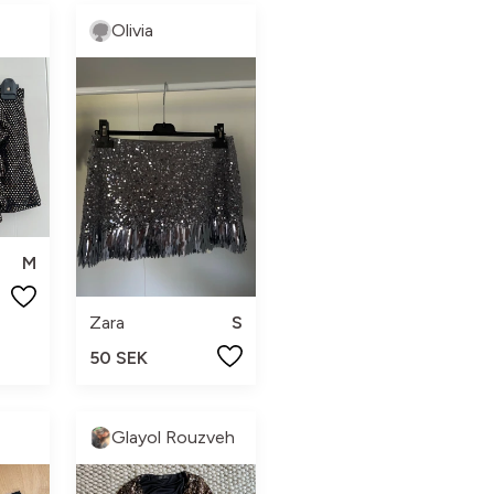
Olivia
M
Zara
S
50 SEK
Glayol Rouzveh