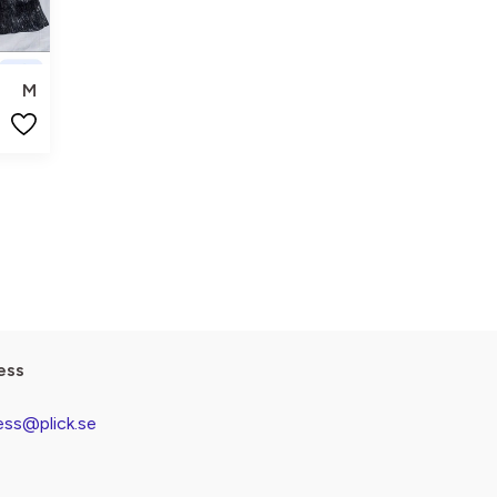
M
ess
ess@plick.se