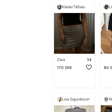
KläderTillSalu
L
Zara
34
170 SEK
80 
Lisa Sigurdsson
f