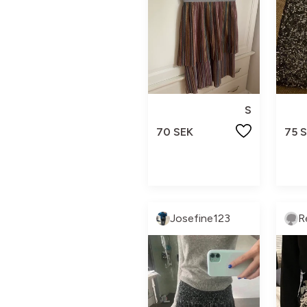
S
70 SEK
75 
Josefine123
R