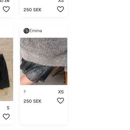
4/36
XS
250 SEK
Emma
?
XS
250 SEK
S