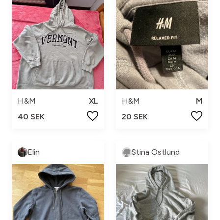
H&M
XL
H&M
M
40 SEK
20 SEK
Elin
Stina Östlund