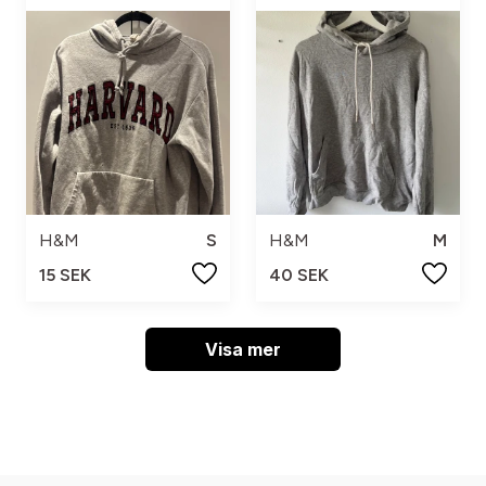
H&M
S
H&M
M
15 SEK
40 SEK
Visa mer