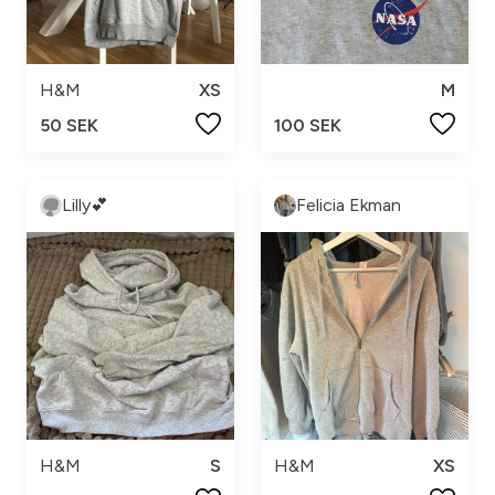
H&M
XS
M
50 SEK
100 SEK
Lilly💕
Felicia Ekman
H&M
S
H&M
XS