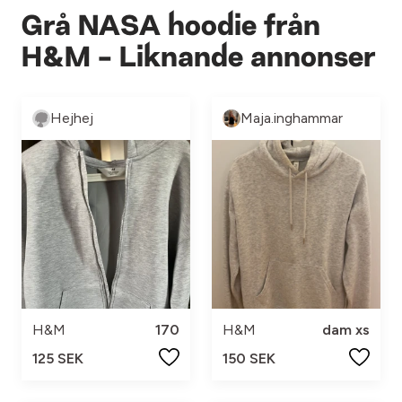
Grå NASA hoodie från
H&M - Liknande annonser
Hejhej
Maja.inghammar
H&M
170
H&M
dam xs
125 SEK
150 SEK