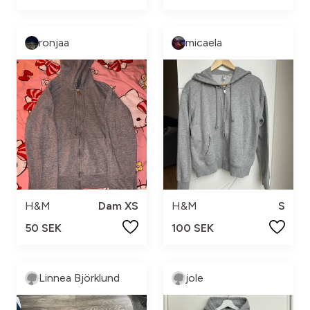
ronjaa
micaela
H&M
Dam XS
H&M
S
50 SEK
100 SEK
Linnea Björklund
jole