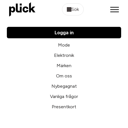
Sök
Logga in
Mode
Elektronik
Märken
Om oss
Nybegagnat
Vanliga frågor
Presentkort