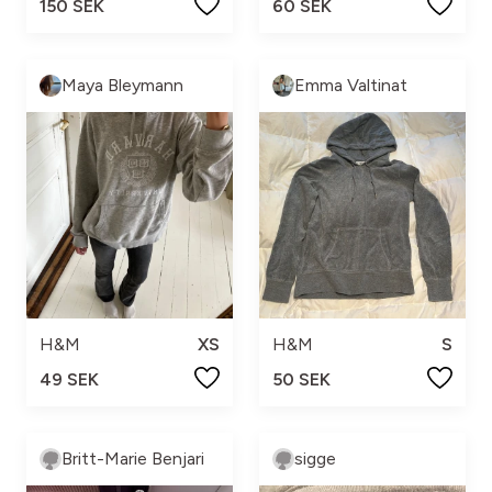
150 SEK
60 SEK
Maya Bleymann
Emma Valtinat
H&M
XS
H&M
S
49 SEK
50 SEK
Britt-Marie Benjari
sigge