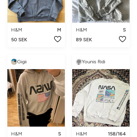
H&M
M
H&M
S
50 SEK
89 SEK
Gigii
Younis Ridi
H&M
S
H&M
158/164