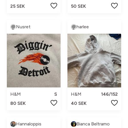
25 SEK
50 SEK
Nusret
harlee
H&M
S
H&M
146/152
80 SEK
40 SEK
Hannaloppis
Bianca Beltramo