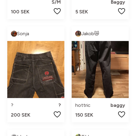
S/M
Baggy
100 SEK
5 SEK
Sonja
Jakob😿
?
?
hottric
baggy
200 SEK
150 SEK