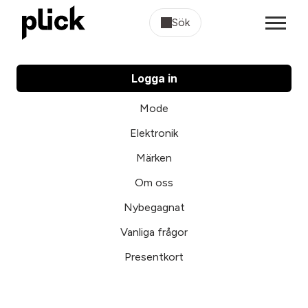
Sök
Logga in
Mode
Elektronik
Märken
Om oss
Nybegagnat
Vanliga frågor
Presentkort