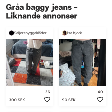
Gråa baggy jeans -
Liknande annonser
Säljersnyggakläder
Isa.bjork
36
40
300 SEK
90 SEK