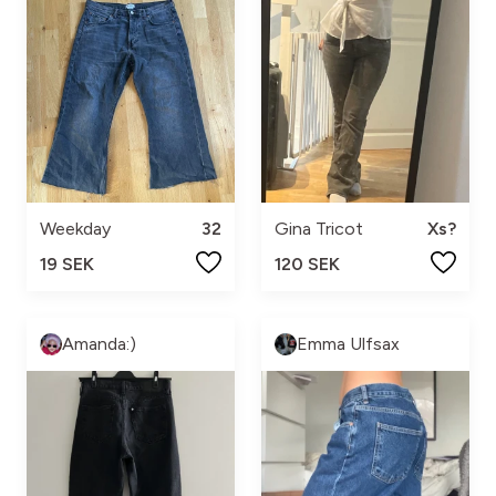
Weekday
32
Gina Tricot
Xs?
19 SEK
120 SEK
Amanda:)
Emma Ulfsax