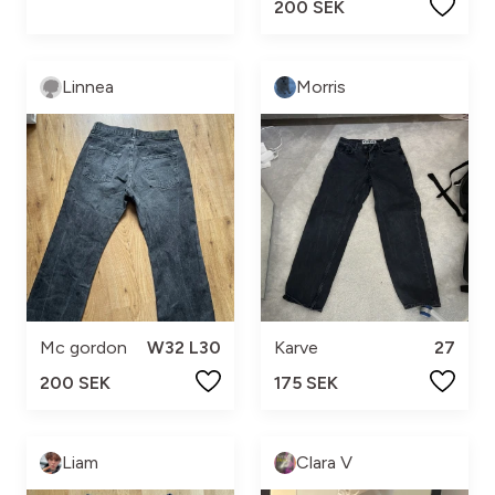
200 SEK
Linnea
Morris
Mc gordon
W32 L30
Karve
27
200 SEK
175 SEK
Liam
Clara V