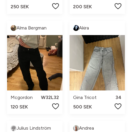
250 SEK
200 SEK
Alma Bergman
Akira
Mcgordon
W32L32
Gina Tricot
34
120 SEK
500 SEK
Julius Lindström
Andrea