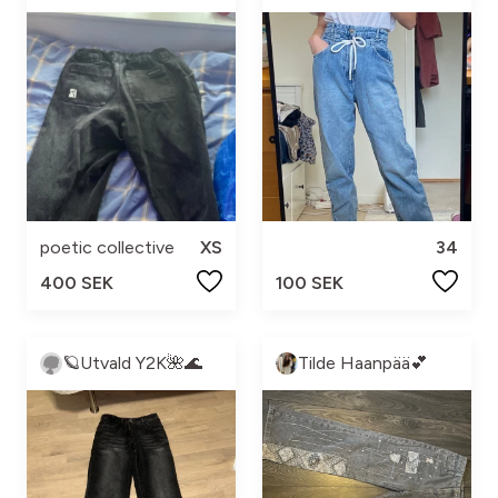
poetic collective
XS
34
400 SEK
100 SEK
🪐Utvald Y2K🌺🌊
Tilde Haanpää💕