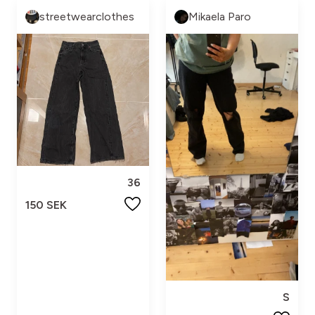
streetwearclothes
Mikaela Paro
36
150 SEK
S