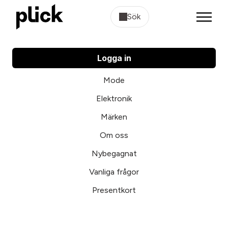
Sök
Logga in
Mode
Elektronik
Märken
Om oss
Nybegagnat
Vanliga frågor
Presentkort