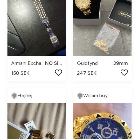
Armani Exchange
NO SIZE
Guldfynd
39mm
150 SEK
247 SEK
Hejhej
William boy