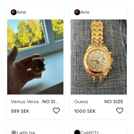
Amir
Amir
Versus Versace
NO SIZE
Guess
NO SIZE
599 SEK
1000 SEK
Laith Isa
ColdfITz