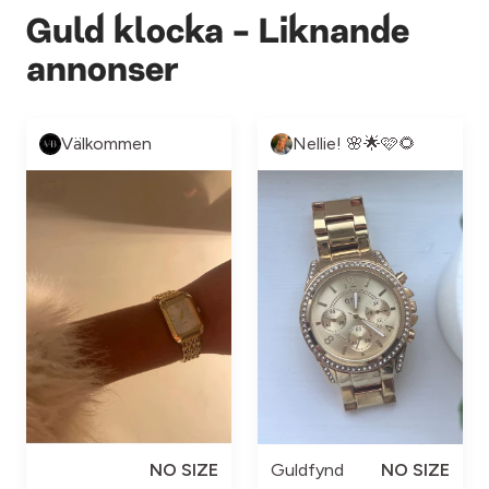
Guld klocka - Liknande
annonser
Välkommen
Nellie! 🌸🌟🩷🌻
NO SIZE
Guldfynd
NO SIZE