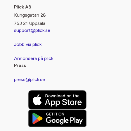
Plick AB
Kungsgatan 28
753 21 Uppsala
support@plick.se
Jobb via plick
Annonsera på plick
Press
press@plick.se