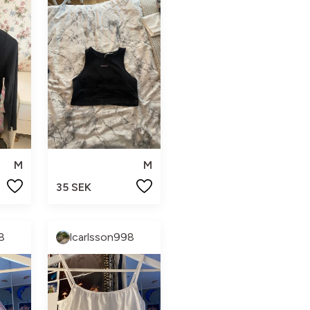
M
M
35 SEK
8
lcarlsson998