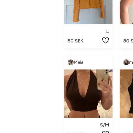
L
50 SEK
80 
Maia
m
S/M