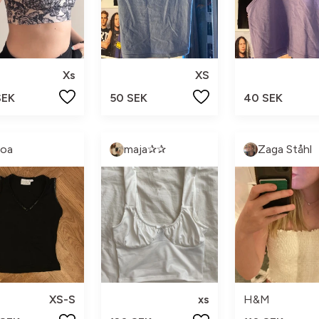
Xs
XS
SEK
50 SEK
40 SEK
oa
maja✰✰
Zaga Ståhl
XS-S
xs
H&M