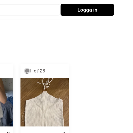
Logga in
Hej123