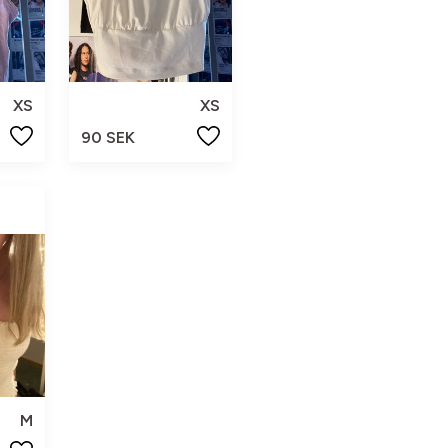
XS
XS
90 SEK
M