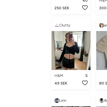
40
H&
250 SEK
300
Clutty
a
H&M
S
49 SEK
80 
Linn
A