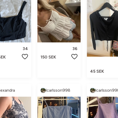
34
36
SEK
150 SEK
45 SEK
lexandra
lcarlsson998
lcarlsson99