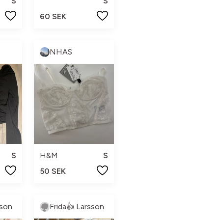
S
S
60 SEK
NHAS
S
H&M
S
50 SEK
sson
Frida👍 Larsson