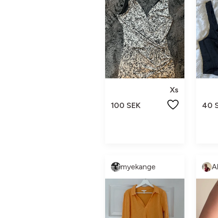
Xs
100 SEK
40 
myekange
A