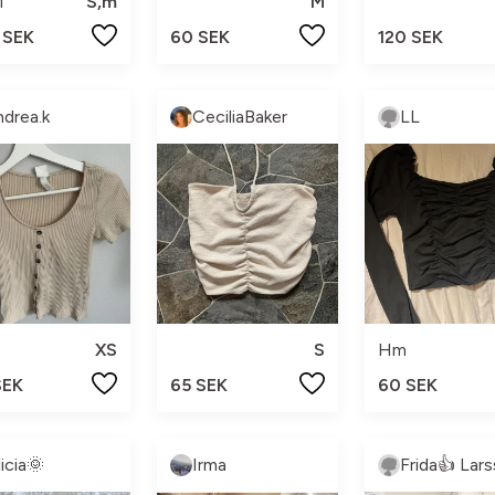
M
S,m
M
 SEK
60 SEK
120 SEK
ndrea.k
CeciliaBaker
LL
XS
S
Hm
SEK
65 SEK
60 SEK
licia🌞
Irma
Frida👍 Lar