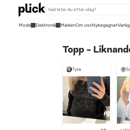
Mode
Elektronik
Märken
Om oss
Nybegagnat
Vanlig
Topp - Liknand
Tyra
S