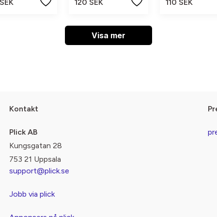
 SEK
120 SEK
110 SEK
Visa mer
Kontakt
Pr
Plick AB
pr
Kungsgatan 28
753 21 Uppsala
support@plick.se
Jobb via plick