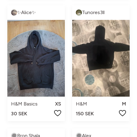
✨️Alice✨️
Tunores3ll
H&M Basics
XS
H&M
M
30 SEK
150 SEK
Rron Shala
Alex