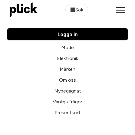
Sök
Logga in
Mode
Elektronik
Märken
Om oss
Nybegagnat
Vanliga frågor
Presentkort