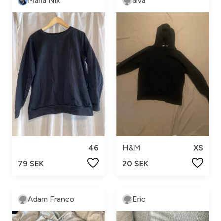
Maria Nix
alva
46
H&M
XS
79 SEK
20 SEK
Adam Franco
Eric