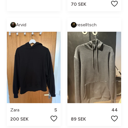
70 SEK
Arvid
reselltsch
Zara
S
44
200 SEK
89 SEK