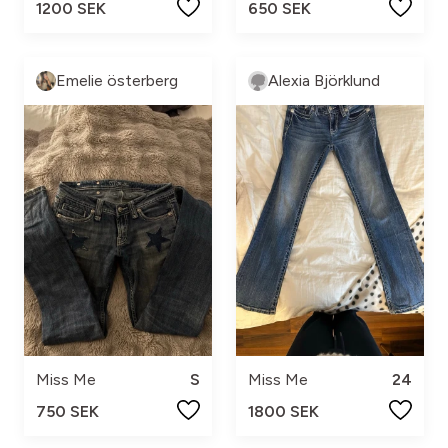
1200 SEK
650 SEK
Emelie österberg
Alexia Björklund
Miss Me
S
Miss Me
24
750 SEK
1800 SEK