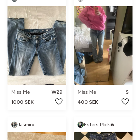
Miss Me
W29
Miss Me
S
1000 SEK
400 SEK
Jasmine
Esters Plick🔥