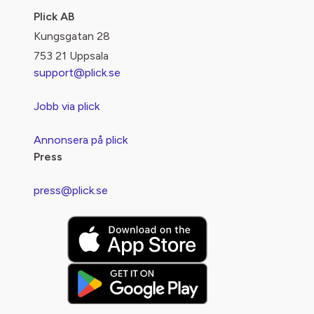
Plick AB
Kungsgatan 28
753 21 Uppsala
support@plick.se
Jobb via plick
Annonsera på plick
Press
press@plick.se