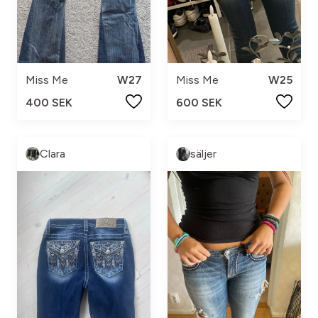
Miss Me
W27
Miss Me
W25
400 SEK
600 SEK
Clara
säljer