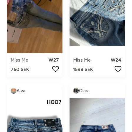
Miss Me
W27
Miss Me
W24
750 SEK
1599 SEK
Alva
Clara