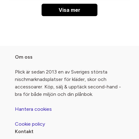
Visa mer
Om oss
Plick är sedan 2013 en av Sveriges största
nischmarknadsplatser för kläder, skor och
accessoarer. Köp, sälj & upptäck second-hand -
bra för både miljön och din plånbok.
Hantera cookies
Cookie policy
Kontakt