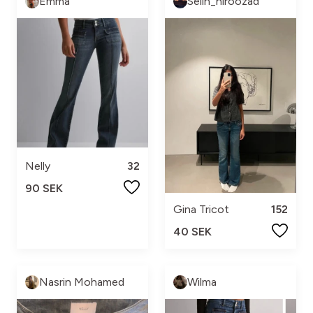
Emma
Selin_niroozad
Nelly
32
90 SEK
Gina Tricot
152
40 SEK
Nasrin Mohamed
Wilma