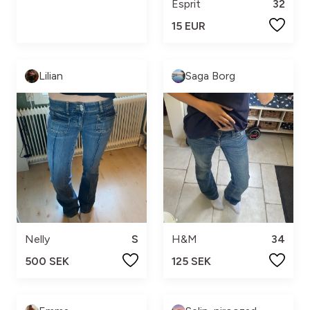
Esprit
32
15 EUR
Lilian
Saga Borg
Nelly
S
H&M
34
500 SEK
125 SEK