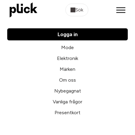
Sök
Logga in
Mode
Elektronik
Märken
Om oss
Nybegagnat
Vanliga frågor
Presentkort