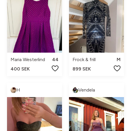
Maria Westerlind
44
Frock & frill
M
400 SEK
899 SEK
H
Vendela