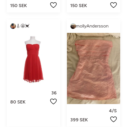
150 SEK
150 SEK
🎸🤩💓
mollyAndersson
36
80 SEK
4/S
399 SEK