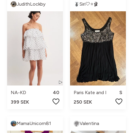
JudithLockby
Siri🤍⭐️🩰
NA-KD
40
Paris Kate and I
S
399 SEK
250 SEK
MamaUnicorn81
Valentina