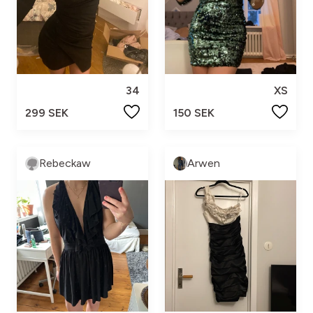
34
XS
299 SEK
150 SEK
Rebeckaw
Arwen