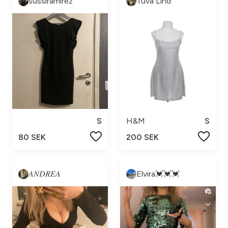
sussiramirez
Tuva Lind
S
H&M
S
80 SEK
200 SEK
𝐴𝑁𝐷𝑅𝐸𝐴
Elvira💓💓💓