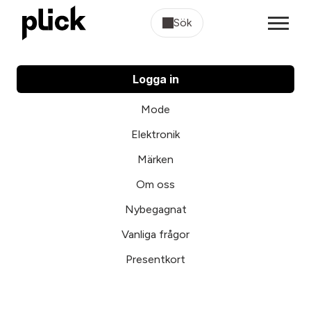
Sök
Logga in
Mode
Elektronik
Märken
Om oss
Nybegagnat
Vanliga frågor
Presentkort