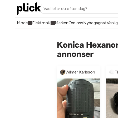
Mode
Elektronik
Märken
Om oss
Nybegagnat
Vanlig
Konica Hexano
annonser
Wilmer Karlsson
T