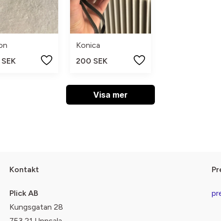
on
Konica
 SEK
200 SEK
Visa mer
Kontakt
Pr
Plick AB
pr
Kungsgatan 28
753 21 Uppsala