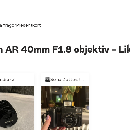
a frågor
Presentkort
n AR 40mm F1.8 objektiv - Li
indra<3
Sofia Zetterstrand