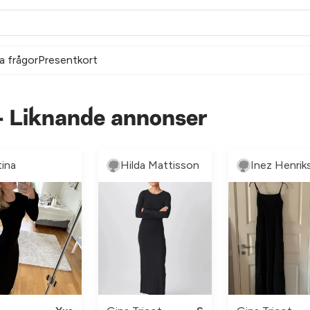
a frågor
Presentkort
- Liknande annonser
tina
Hilda Mattisson
Inez Henrik