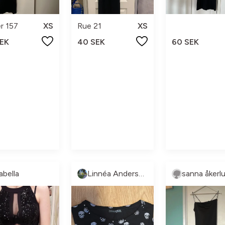
r 157
XS
Rue 21
XS
SEK
40 SEK
60 SEK
abella
Linnéa Andersson
sanna åkerl