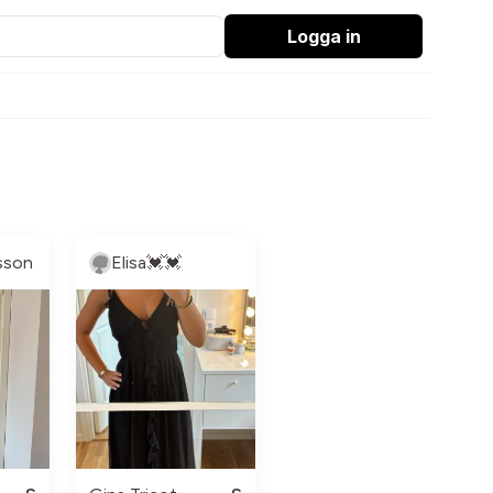
Logga in
sson
Elisa💓💓