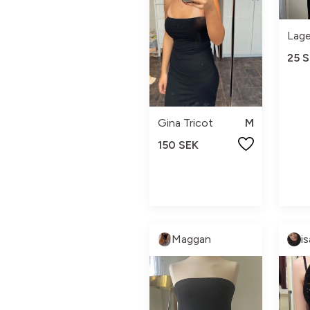
Lage
25 
Gina Tricot
M
150 SEK
Maggan
is