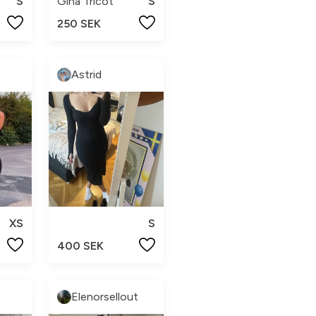
S
Gina Tricot
S
250 SEK
Astrid
XS
S
400 SEK
Elenorsellout