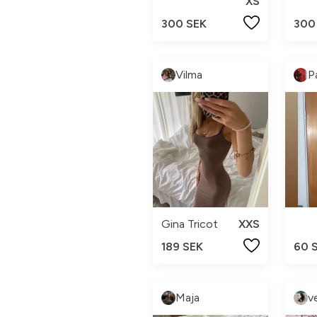
XS
300 SEK
300
Vilma
P
Gina Tricot
XXS
189 SEK
60 
Maja
v