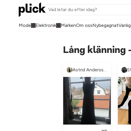
Mode
Elektronik
Märken
Om oss
Nybegagnat
Vanlig
Lång klänning 
Astrid Andersson
S