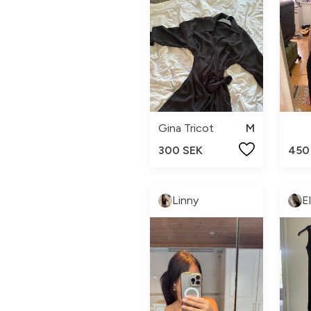
Gina Tricot
M
300 SEK
450
Linny
E