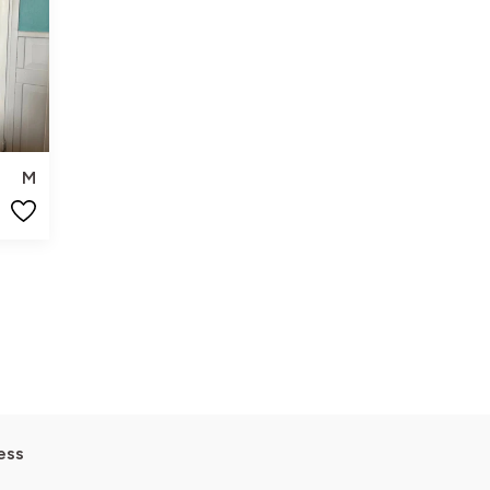
M
ess