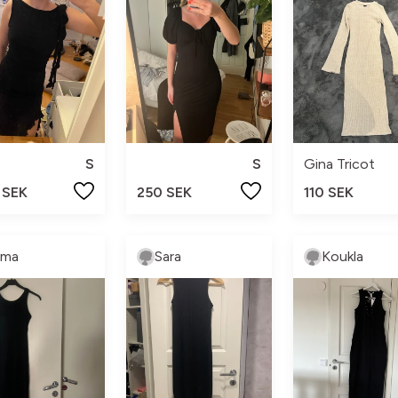
S
S
Gina Tricot
 SEK
250 SEK
110 SEK
lma
Sara
Koukla