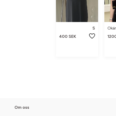
S
Okä
400 SEK
120
Om oss