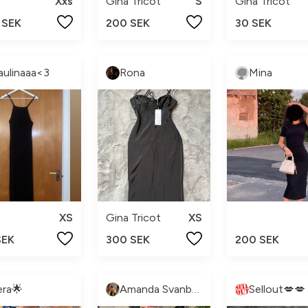
Xxs
Gina Tricot
S
Gina Tricot
 SEK
200 SEK
30 SEK
aulinaaa<3
Rona
Mina
XS
Gina Tricot
XS
SEK
300 SEK
200 SEK
era🌟
Amanda Svanberg
Sellout💋💋