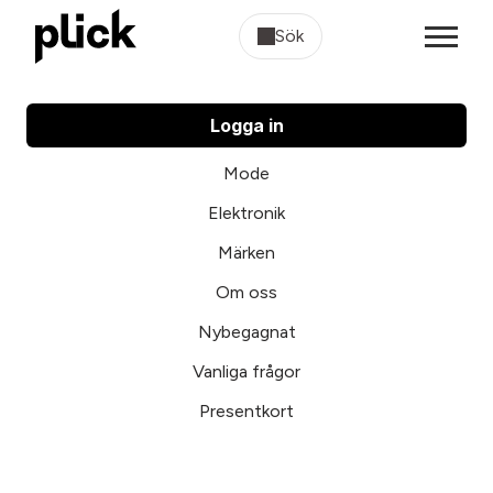
Sök
Logga in
Mode
Elektronik
Märken
Om oss
Nybegagnat
Vanliga frågor
Presentkort