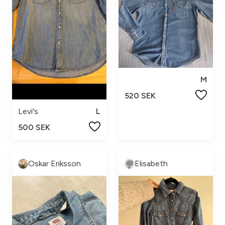
M
520 SEK
Levi's
L
500 SEK
Oskar Eriksson
Elisabeth