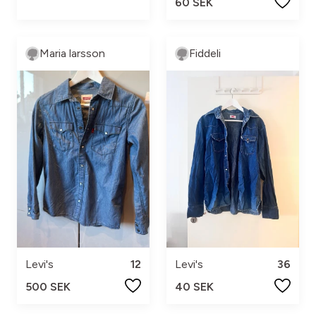
60 SEK
Maria larsson
Fiddeli
Levi's
12
Levi's
36
500 SEK
40 SEK