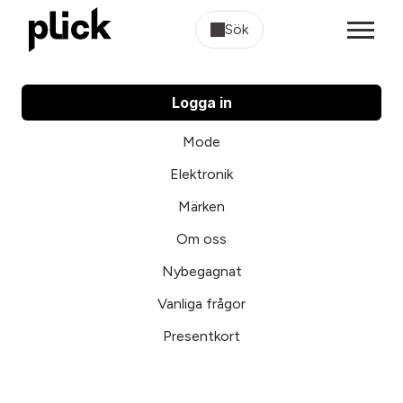
Sök
Logga in
Mode
Elektronik
Märken
Om oss
Nybegagnat
Vanliga frågor
Presentkort