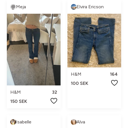
Meja
Elvira Ericson
H&M
164
100 SEK
H&M
32
150 SEK
Isabelle
Alva