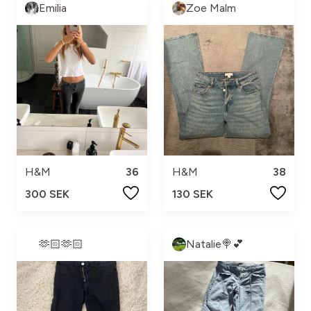
Emilia
Zoe Malm
H&M
36
H&M
38
300 SEK
130 SEK
🫶🏻🫶🏻
Natalie🍭💕