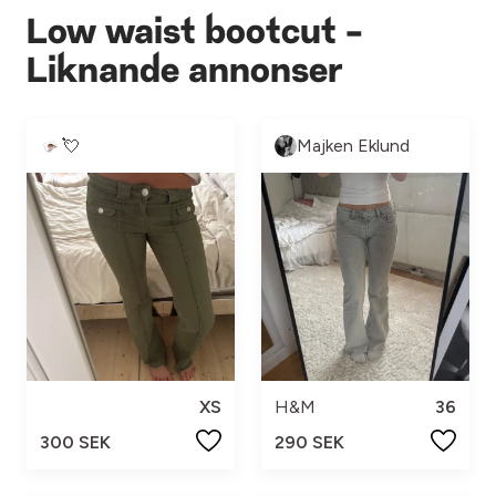
Low waist bootcut -
Liknande annonser
💘
Majken Eklund
XS
H&M
36
300 SEK
290 SEK