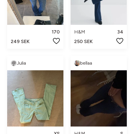
170
H&M
34
249 SEK
250 SEK
Julia
bellaa
XS
H&M
S