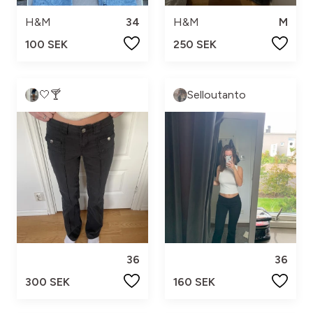
H&M
34
H&M
M
100 SEK
250 SEK
🤍🍸
Selloutanto
36
36
300 SEK
160 SEK