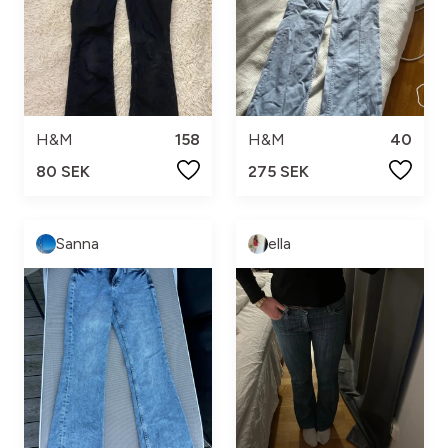
H&M
158
H&M
40
80 SEK
275 SEK
Sanna
ella