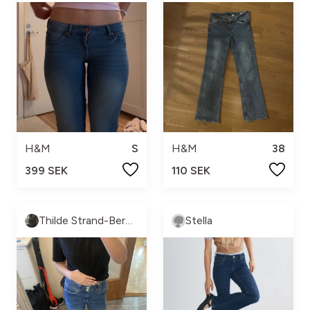
H&M
S
H&M
38
399 SEK
110 SEK
Thilde Strand-Berg💗
Stella