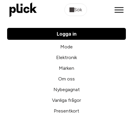
Sök
Logga in
Mode
Elektronik
Märken
Om oss
Nybegagnat
Vanliga frågor
Presentkort