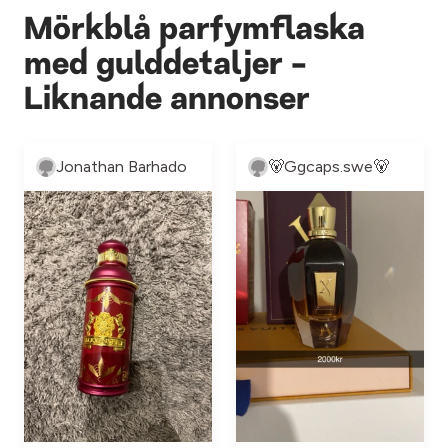
Mörkblå parfymflaska
med gulddetaljer -
Liknande annonser
Jonathan Barhado
🐻Ggcaps.swe🐻