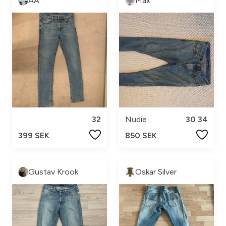
AA
Max
32
Nudie
30 34
399 SEK
850 SEK
Gustav Krook
Oskar Silver