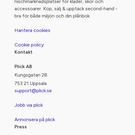
nischmarknadsplatser för kläder, skor och
accessoarer. Köp, sälj & upptäck second-hand -
bra för både miljön och din plånbok.
Hantera cookies
Cookie policy
Kontakt
Plick AB
Kungsgatan 28
753 21 Uppsala
support@plick.se
Jobb via plick
Annonsera på plick
Press