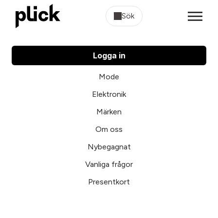
Sök
Logga in
Mode
Elektronik
Märken
Om oss
Nybegagnat
Vanliga frågor
Presentkort