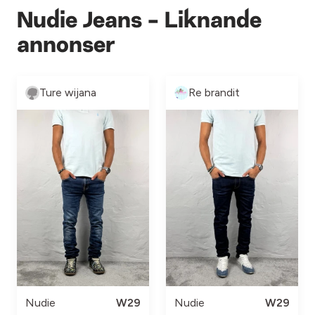
Nudie Jeans - Liknande
annonser
Ture wijana
Re brandit
Nudie
W29
Nudie
W29