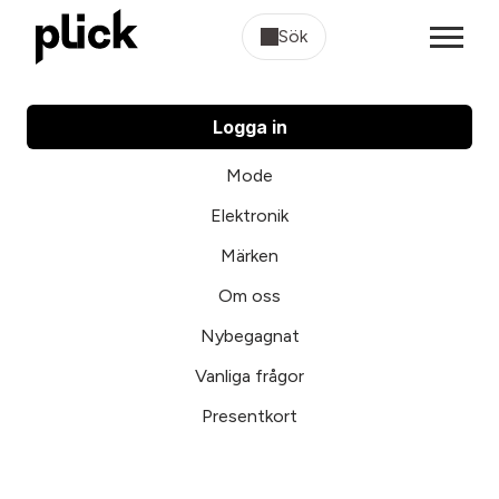
Sök
Logga in
Mode
Elektronik
Märken
Om oss
Nybegagnat
Vanliga frågor
Presentkort