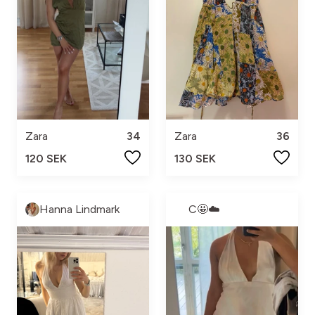
Zara
34
Zara
36
120 SEK
130 SEK
Hanna Lindmark
C🤩☁️