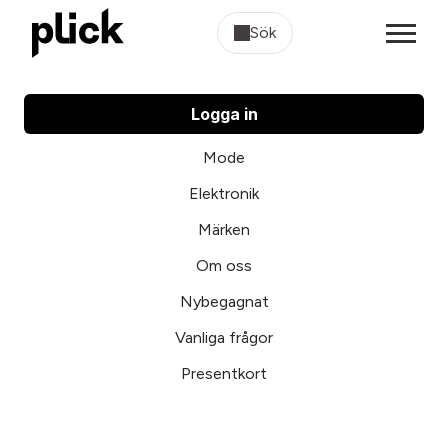
Sök
Logga in
Mode
Elektronik
Märken
Om oss
Nybegagnat
Vanliga frågor
Presentkort