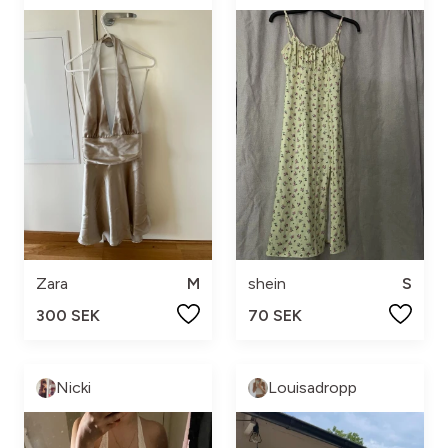
Zara
M
shein
S
300 SEK
70 SEK
Nicki
Louisadropp