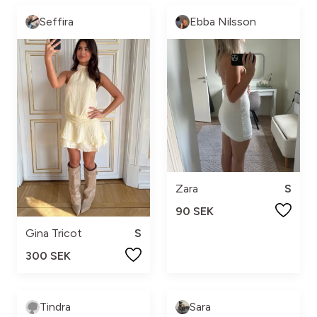
Seffira
Ebba Nilsson
Zara
S
90 SEK
Gina Tricot
S
300 SEK
Tindra
Sara