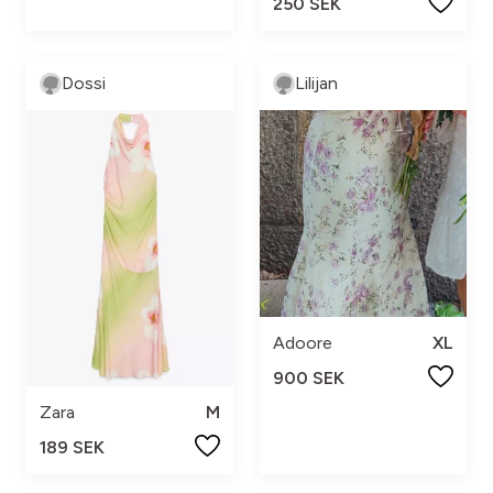
250 SEK
Dossi
Lilijan
Adoore
XL
900 SEK
Zara
M
189 SEK