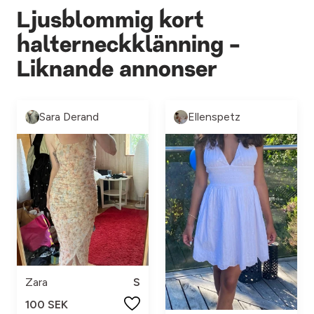
Ljusblommig kort
halterneckklänning -
Liknande annonser
Sara Derand
Ellenspetz
Zara
S
100 SEK