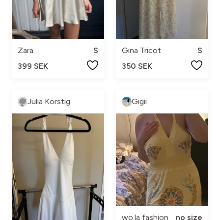
Zara
S
Gina Tricot
S
399 SEK
350 SEK
Julia Körstig
Gigii
wo.la fashion
no size