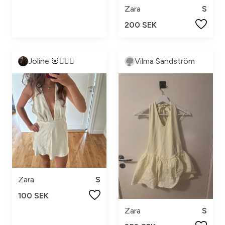
Zara
S
200 SEK
Joline 🌸🧚🏻‍♀️
Vilma Sandström
Zara
S
100 SEK
Zara
S