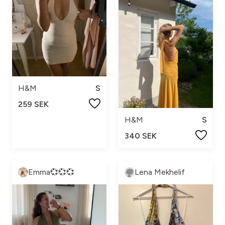
H&M
S
259 SEK
H&M
S
340 SEK
Emma💞💞💞
Lena Mekhelif