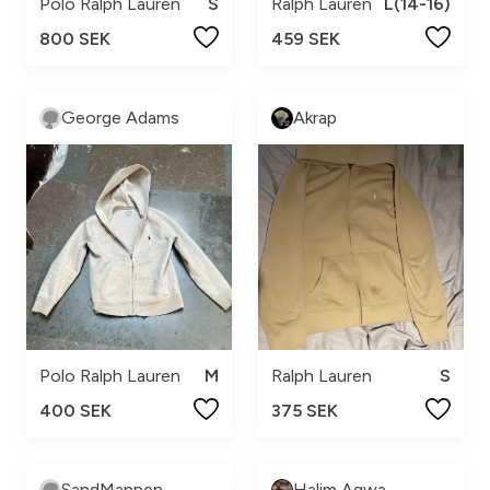
Polo Ralph Lauren
S
Ralph Lauren
L(14-16)
800 SEK
459 SEK
George Adams
Akrap
Polo Ralph Lauren
M
Ralph Lauren
S
400 SEK
375 SEK
SandMannen
Halim Agwa