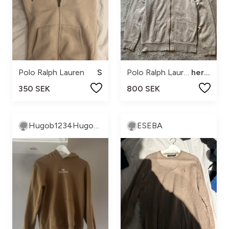
Polo Ralph Lauren
S
Polo Ralph Lauren
herr l
350 SEK
800 SEK
Hugob1234HugoB1234hugob1234 Brännberg
ESEBA