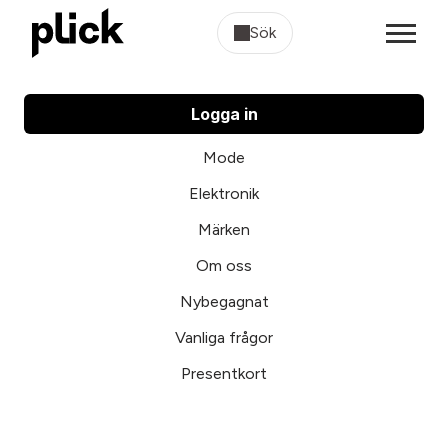
Sök
Logga in
Mode
Elektronik
Märken
Om oss
Nybegagnat
Vanliga frågor
Presentkort