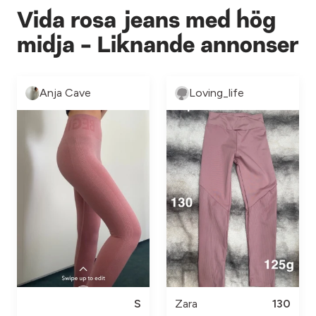
Vida rosa jeans med hög
midja - Liknande annonser
Anja Cave
Loving_life
S
Zara
130