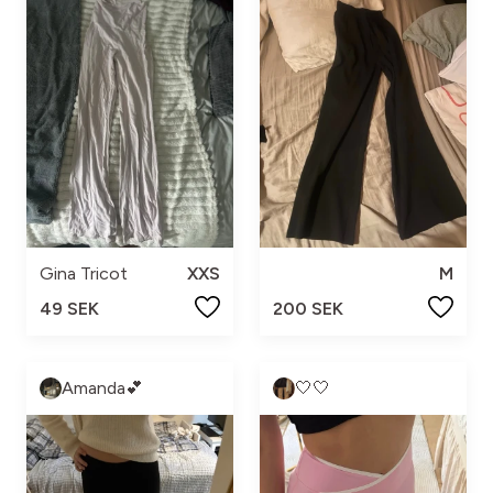
Gina Tricot
XXS
M
49 SEK
200 SEK
Amanda💕
🤍🤍