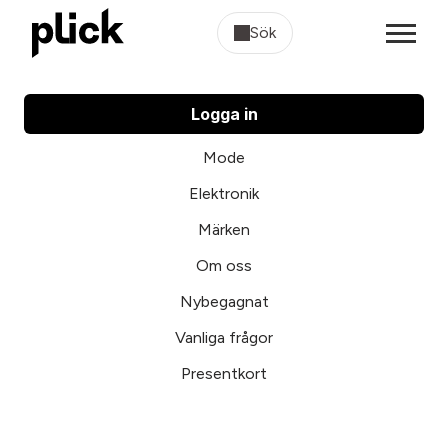
Sök
Logga in
Mode
Elektronik
Märken
Om oss
Nybegagnat
Vanliga frågor
Presentkort