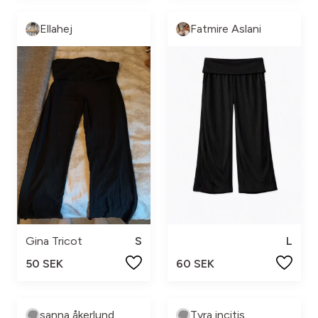
Ellahej
Fatmire Aslani
Gina Tricot
S
L
50 SEK
60 SEK
sanna åkerlund
Tyra incitis