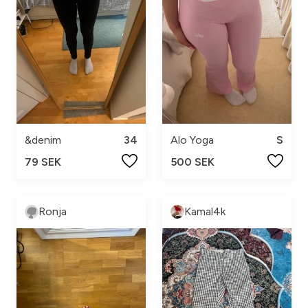
&denim
34
Alo Yoga
S
79 SEK
500 SEK
Ronja
Kamal4k