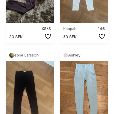
XS/S
Kappahl
146
20 SEK
30 SEK
ebba Larsson
Ashley