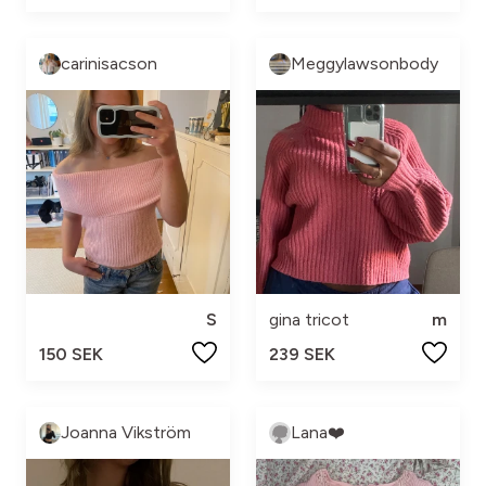
carinisacson
Meggylawsonbody
S
gina tricot
m
150 SEK
239 SEK
Joanna Vikström
Lana❤️