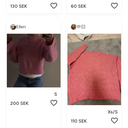
130 SEK
60 SEK
Ellen
🫶🏻
S
200 SEK
Xs/S
110 SEK