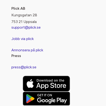
Plick AB
Kungsgatan 28
753 21 Uppsala
support@plick.se
Jobb via plick
Annonsera på plick
Press
press@plick.se