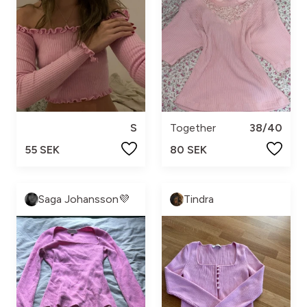
S
Together
38/40
55 SEK
80 SEK
Saga Johansson💜
Tindra