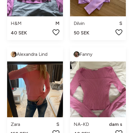
H&M
M
Dilvin
S
40 SEK
50 SEK
Alexandra Lind
Fanny
Zara
S
NA-KD
dam s