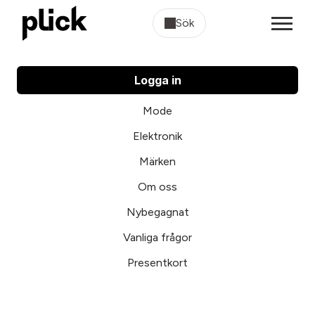
Sök
Logga in
Mode
Elektronik
Märken
Om oss
Nybegagnat
Vanliga frågor
Presentkort