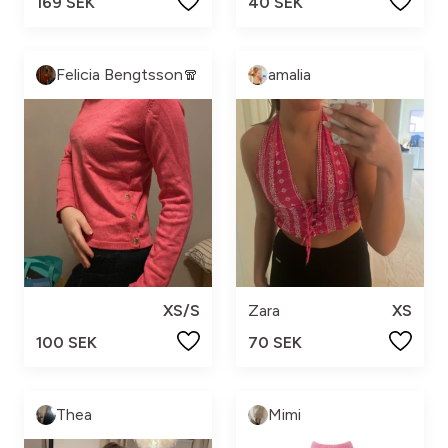
169 SEK
40 SEK
Felicia Bengtsson🧣
amalia
XS/S
Zara
XS
100 SEK
70 SEK
Thea
Mimi